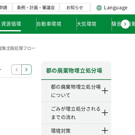
Language
申請
条例・計画・審議会
お知らせ
と資源循環
自動車環境
大気環境
騒音・振
凝集沈殿処理フロー
ー
ろ過処理フロー
集水池
調整池
水質サンプ
都の廃棄物埋立処分場
都の廃棄物埋立処分場
について
ごみが埋立処分される
までの流れ
環境対策