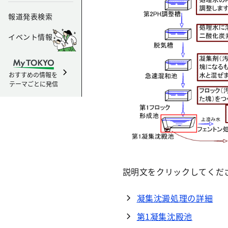
凝集沈
理の詳
報道発表検索
凝集沈
イベント情報
凝集沈
おすすめの情報を
テーマごとに発信
凝集沈
第1凝集
沈殿池
説明文をクリックしてくだ
凝集沈澱処理の詳細
第1凝集沈殿池