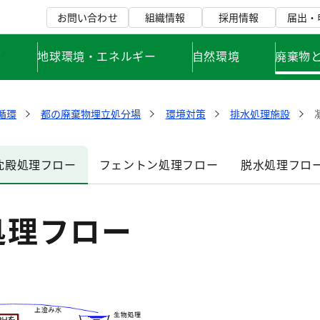
お問い合わせ
組織情報
採用情報
届出・
て
地球環境・エネルギー
自然環境
廃棄物
循環
都の廃棄物埋立処分場
環境対策
排水処理施設
沈殿処理フロー
フェントン処理フロー
脱水処理フロ
処理フロー