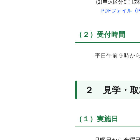
(2)申込区分C：取材
PDFファイル（P
（２）受付時間
平日午前９時から
２ 見学・取
（１）実施日