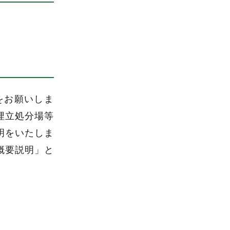
をお願いしま
埋立処分場等
明をいたしま
概要説明」と
。