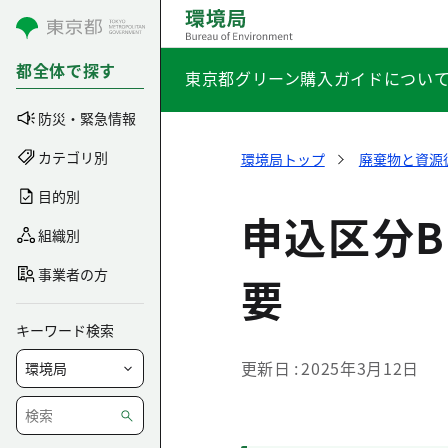
コンテンツにスキップ
都全体で探す
東京都グリーン購入ガイドについ
防災・緊急情報
カテゴリ別
環境局トップ
廃棄物と資源
目的別
申込区分
組織別
事業者の方
要
キーワード検索
更新日
2025年3月12日