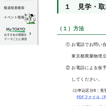
１ 見学・取
報道発表検索
イベント情報
（１）方法
おすすめの情報を
テーマごとに発信
①
お電話でお問い
東京都廃棄物埋立管
②
お電話による仮
してください。
(1)申込区分B：見
PDFファイル（P