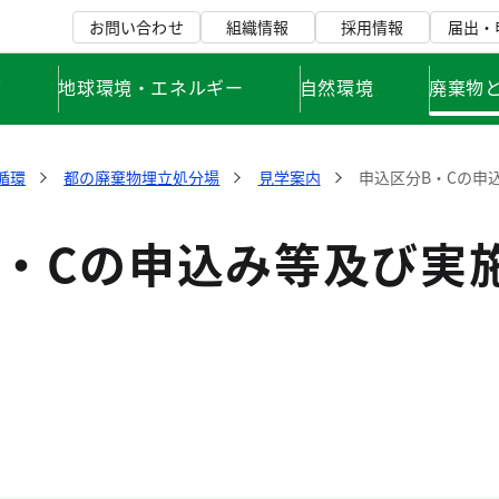
お問い合わせ
組織情報
採用情報
届出・
て
地球環境・エネルギー
自然環境
廃棄物
循環
都の廃棄物埋立処分場
見学案内
申込区分B・Cの申
B・Cの申込み等及び実