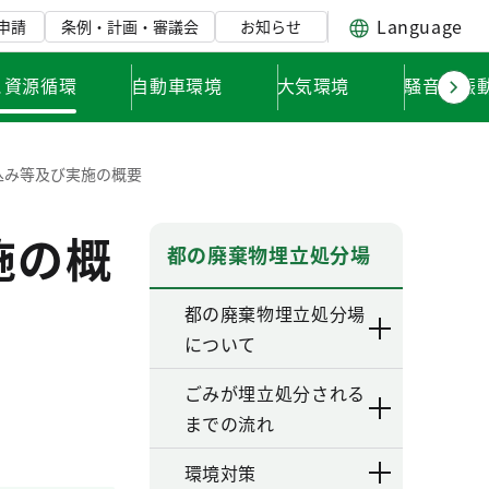
Language
申請
条例・計画・審議会
お知らせ
と資源循環
自動車環境
大気環境
騒音・振
込み等及び実施の概要
施の概
都の廃棄物埋立処分場
都の廃棄物埋立処分場
について
ごみが埋立処分される
までの流れ
環境対策