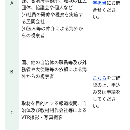
課、各清掃事務所、地域の住民
A
学担当
にお問
団体、協議会や個人など
合せくださ
(3)社員の研修や視察を実施す
い。
る民間会社
(4)法人等の仲介による海外か
らの視察者
国、他の自治体の職員等及び外
務省や大使館等の依頼による海
B
外からの視察者
こちら
をご確
認の上、申込
み又は申請を
してくださ
取材を目的とする報道機関、自
い。
治体及び教材制作会社等による
C
VTR撮影・写真撮影