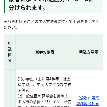
分けられます。
それぞれ区分ごとの申込方法等に従って手続きをしてく
ださい。
申
込
見学対象者
申込方法等
区
分
(1)小学生（主に第4学年―社会
科学習）、中高大学生及び学校
関係者
(2)一般住民の見学会を実施す
（公財）東京
る区市の清掃・リサイクル所管
都環境公社見