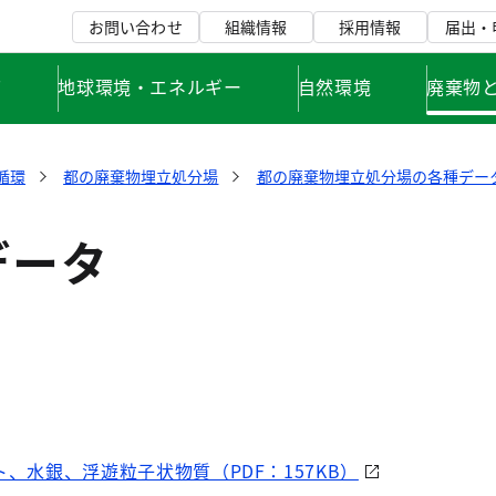
お問い合わせ
組織情報
採用情報
届出・
て
地球環境・エネルギー
自然環境
廃棄物
循環
都の廃棄物埋立処分場
都の廃棄物埋立処分場の各種デー
データ
、水銀、浮遊粒子状物質（PDF：157KB）