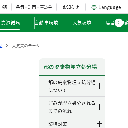
Language
申請
条例・計画・審議会
お知らせ
と資源循環
自動車環境
大気環境
騒音・振
タ
大気質のデータ
都の廃棄物埋立処分場
都の廃棄物埋立処分場
について
ごみが埋立処分される
までの流れ
環境対策