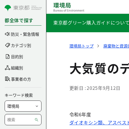
コンテンツにスキップ
都全体で探す
東京都グリーン購入ガイドについ
防災・緊急情報
カテゴリ別
環境局トップ
廃棄物と資源
目的別
大気質の
組織別
事業者の方
更新日
2025年9月12日
キーワード検索
令和6年度
ダイオキシン類、アスベスト