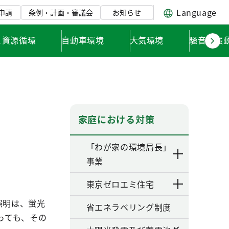
Language
申請
条例・計画・審議会
お知らせ
と資源循環
自動車環境
大気環境
騒音・振
家庭における対策
「わが家の環境局長」
事業
東京ゼロエミ住宅
照明は、蛍光
省エネラベリング制度
っても、その