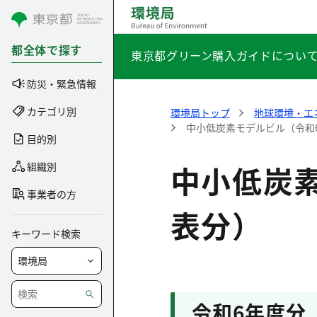
コンテンツにスキップ
都全体で探す
東京都グリーン購入ガイドについ
防災・緊急情報
カテゴリ別
環境局トップ
地球環境・エ
中小低炭素モデルビル（令和
目的別
中小低炭
組織別
事業者の方
表分）
キーワード検索
令和6年度分