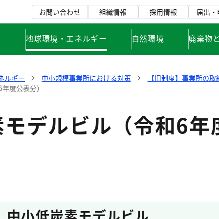
お問い合わせ
組織情報
採用情報
届出・
て
地球環境・エネルギー
自然環境
廃棄物
ネルギー
中小規模事業所における対策
【旧制度】事業所の取
6年度公表分）
素モデルビル（令和6年
 中小低炭素モデルビル