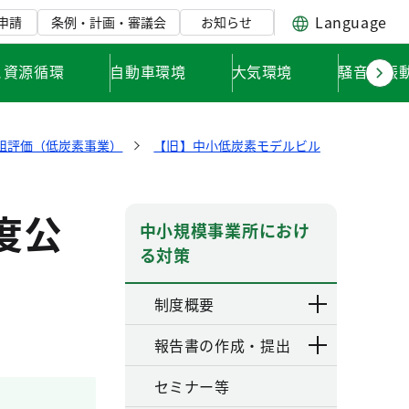
Language
申請
条例・計画・審議会
お知らせ
と資源循環
自動車環境
大気環境
騒音・振
組評価（低炭素事業）
【旧】中小低炭素モデルビル
度公
中小規模事業所におけ
る対策
制度概要
報告書の作成・提出
セミナー等