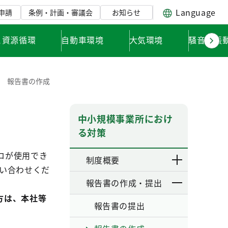
Language
申請
条例・計画・審議会
お知らせ
と資源循環
自動車環境
大気環境
騒音・振
報告書の作成
中小規模事業所におけ
る対策
ロが使用でき
制度概要
い合わせくだ
報告書の作成・提出
方は、本社等
報告書の提出