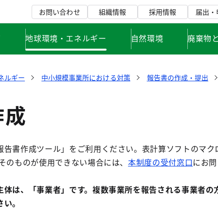
お問い合わせ
組織情報
採用情報
届出・
て
地球環境・エネルギー
自然環境
廃棄物
ネルギー
中小規模事業所における対策
報告書の作成・提出
作成
報告書作成ツール」をご利用ください。表計算ソフトのマク
トそのものが使用できない場合には、
本制度の受付窓口
にお問
主体は、「事業者」です。複数事業所を報告される事業者の
さい。