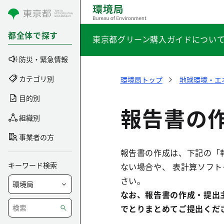
コンテンツにスキップ
都全体で探す
東京都グリーン購入ガイドについ
防災・緊急情報
カテゴリ別
環境局トップ
地球環境・エ
目的別
報告書の
組織別
事業者の方
報告書の作成は、下記の「
キーワード検索
ない場合や、 表計算ソフ
さい。
なお、報告書の作成・提出
でとりまとめてご提出くだ