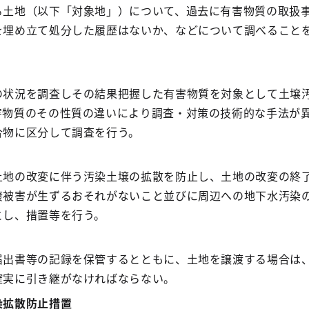
る土地（以下「対象地」）について、過去に有害物質の取扱
を埋め立て処分した履歴はないか、などについて調べること
の状況を調査しその結果把握した有害物質を対象として土壌
害物質のその性質の違いにより調査・対策の技術的な手法が
合物に区分して調査を行う。
土地の改変に伴う汚染土壌の拡散を防止し、土地の改変の終
康被害が生ずるおそれがないこと並びに周辺への地下水汚染
とし、措置等を行う。
届出書等の記録を保管するとともに、土地を譲渡する場合は
確実に引き継がなければならない。
染拡散防止措置