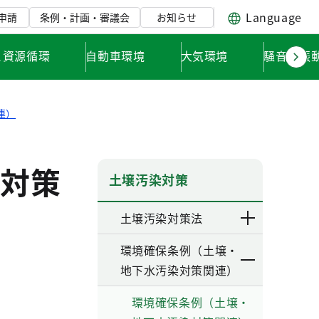
Language
申請
条例・計画・審議会
お知らせ
と資源循環
自動車環境
大気環境
騒音・振
連）
対策
土壌汚染対策
土壌汚染対策法
環境確保条例（土壌・
地下水汚染対策関連）
環境確保条例（土壌・