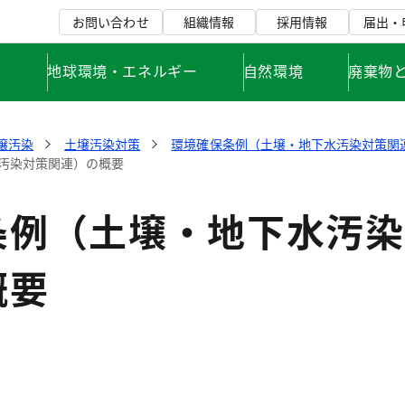
お問い合わせ
組織情報
採用情報
届出・
て
地球環境・エネルギー
自然環境
廃棄物
壌汚染
土壌汚染対策
環境確保条例（土壌・地下水汚染対策関
汚染対策関連）の概要
条例（土壌・地下水汚染
概要