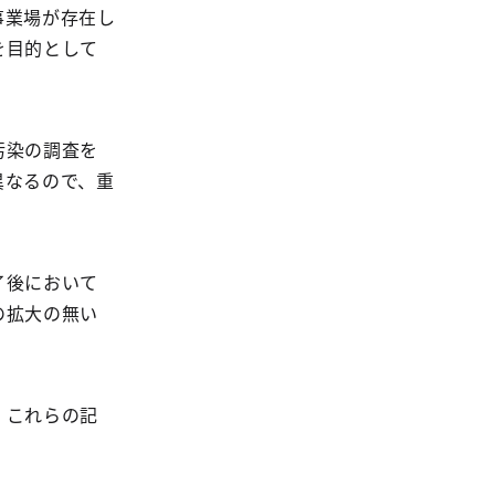
事業場が存在し
を目的として
汚染の調査を
異なるので、重
了後において
の拡大の無い
、これらの記