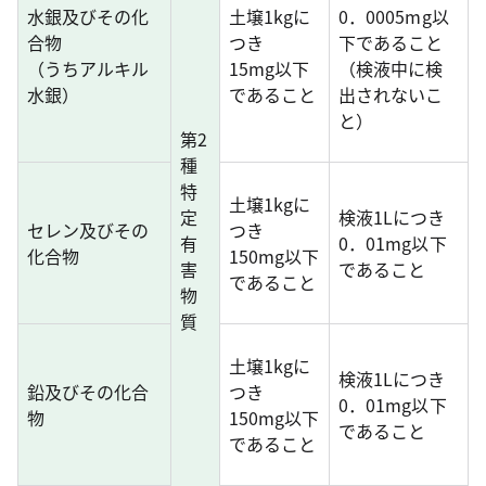
水銀及びその化
土壌1kgに
0．0005mg以
合物
つき
下であること
（うちアルキル
15mg以下
（検液中に検
水銀）
であること
出されないこ
と）
第2
種
特
土壌1kgに
定
検液1Lにつき
セレン及びその
つき
有
0．01mg以下
化合物
150mg以下
害
であること
であること
物
質
土壌1kgに
検液1Lにつき
鉛及びその化合
つき
0．01mg以下
物
150mg以下
であること
であること