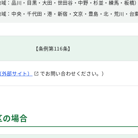
地域：品川・目黒・大田・世田谷・中野・杉並・練馬・板橋
地域：中央・千代田・港・新宿・文京・豊島・北・荒川・台
【条例第116条】
（外部サイト）
でお問い合わせください。）
区の場合