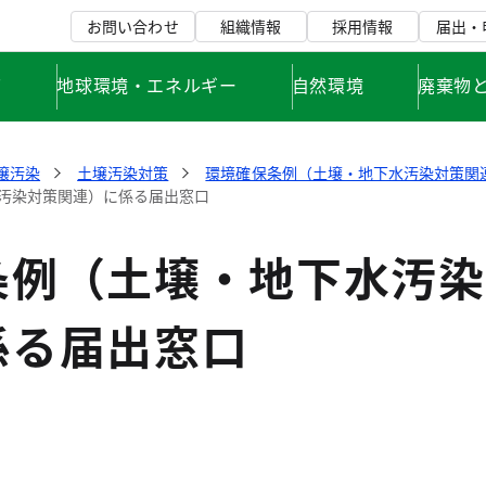
お問い合わせ
組織情報
採用情報
届出・
て
地球環境・エネルギー
自然環境
廃棄物
壌汚染
土壌汚染対策
環境確保条例（土壌・地下水汚染対策関
汚染対策関連）に係る届出窓口
条例（土壌・地下水汚染
係る届出窓口