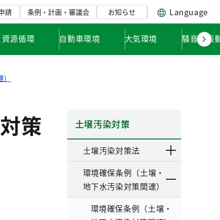
Language
申請
条例・計画・審議会
お知らせ
と資源循環
自動車環境
大気環境
騒音・振
連）
対策
土壌汚染対策
土壌汚染対策法
環境確保条例（土壌・
地下水汚染対策関連）
環境確保条例（土壌・