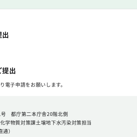
提出
ご提出
り電子申請をお願いします。
1号 都庁第二本庁舎20階北側
部化学物質対策課土壌地下水汚染対策担当
（直通）