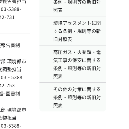
策報告書担当
条例・規則等の新旧対
3-5388-
照表
2-731
環境アセスメントに関
する条例・規則等の新
旧対照表
境報告書制
高圧ガス・火薬類・電
気工事の保安に関する
部 環境都市
条例・規則等の新旧対
度調整担当
照表
3‐5388-
2-753
その他の対策に関する
境計画書制
条例・規則等の新旧対
照表
部 環境都市
築物担当
3-5388-