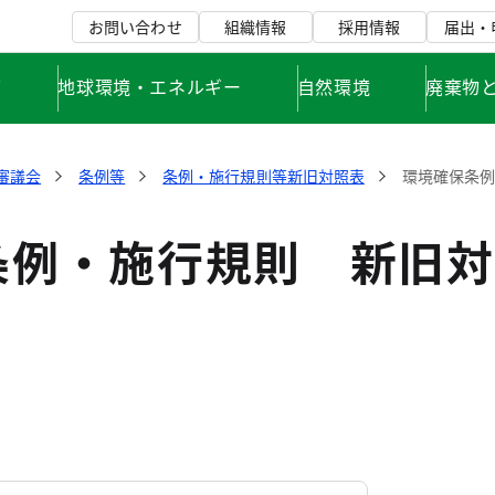
お問い合わせ
組織情報
採用情報
届出・
て
地球環境・エネルギー
自然環境
廃棄物
審議会
条例等
条例・施行規則等新旧対照表
環境確保条
条例・施行規則 新旧対