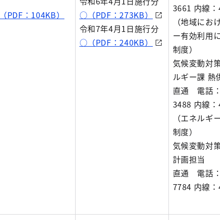
令和6年4月1日施行分
3661 内線：4
（PDF：104KB）
○（PDF：273KB）
（地域にお
令和7年4月1日施行分
ー有効利用
○（PDF：240KB）
制度）
気候変動対策
ルギー課 熱
直通 電話：0
3488 内線：4
（エネルギ
制度）
気候変動対策
計画担当
直通 電話：0
7784 内線：4