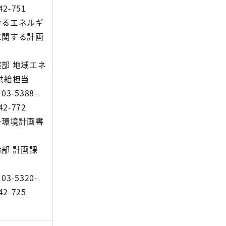
2-751
けるエネルギ
に関する計画
部 地域エネ
供給担当
3-5388-
2-772
ー環境計画書
部 計画課
3-5320-
2-725