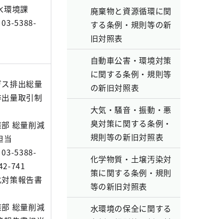
水環境課
廃棄物と資源循環に関
3-5388-
する条例・規則等の新
旧対照表
自動車公害・環境対策
に関する条例・規則等
ガス排出総量
の新旧対照表
排出量取引制
大気・騒音・振動・悪
臭対策に関する条例・
部 総量削減
規則等の新旧対照表
担当
3-5388-
化学物質・土壌汚染対
2-741
策に関する条例・規則
化対策報告書
等の新旧対照表
部 総量削減
水環境の保全に関する