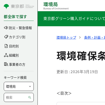
コンテンツにスキップ
都全体で探す
東京都グリーン購入ガイドについ
防災・緊急情報
カテゴリ別
環境局トップ
条例・計画・
目的別
環境確保
組織別
事業者の方
更新日
2026年3月19日
キーワード検索
＜目次＞