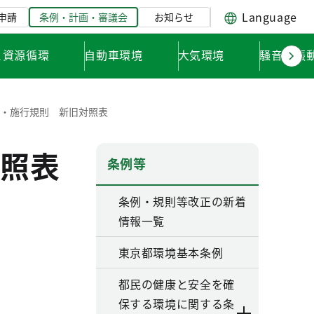
Language
申請
条例・計画・審議会
お知らせ
と資源循環
自動車環境
大気環境
騒音・振
例・施行規則 新旧対照表
照表
条例等
条例・規則等改正の新着
情報一覧
東京都環境基本条例
都民の健康と安全を確
保する環境に関する条