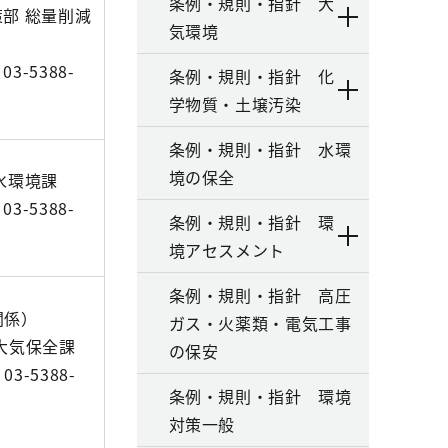
条例・規則・指針 大
部 総量削減
気環境
3-5388-
条例・規則・指針 化
学物質・土壌汚染
条例・規則・指針 水環
境の保全
水環境課
3-5388-
条例・規則・指針 環
境アセスメント
条例・規則・指針 高圧
関係）
ガス・火薬類・電気工事
大気保全課
の保安
3-5388-
条例・規則・指針 環境
対策一般
）