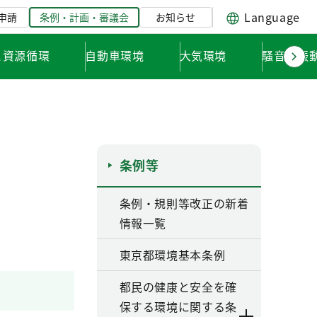
Language
申請
条例・計画・審議会
お知らせ
と資源循環
自動車環境
大気環境
騒音・振
条例等
条例・規則等改正の新着
情報一覧
東京都環境基本条例
都民の健康と安全を確
保する環境に関する条