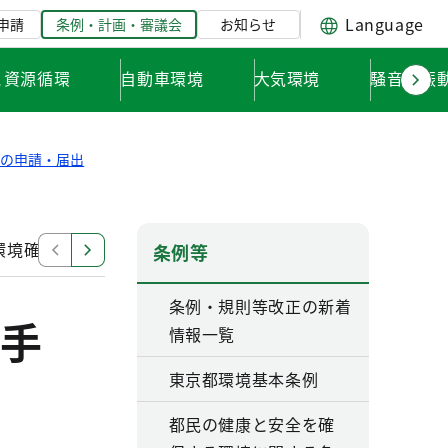
Language
申請
条例・計画・審議会
お知らせ
と資源循環
自動車環境
大気環境
騒音・振
例の申請・届出
環境確保条例（指定作業場に係る規制と手続）
環境確保
条例等
条例・規則等改正の新着
手
情報一覧
東京都環境基本条例
都民の健康と安全を確