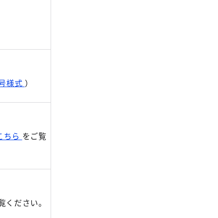
）
1号様式
）
こちら
をご覧
覧ください。