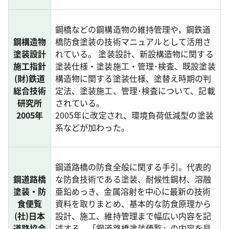
鋼橋などの鋼構造物の維持管理や，鋼鉄道
鋼構造物
橋防食塗装の技術マニュアルとして活用さ
塗装設計
れている。 塗装設計、新設構造物に関する
施工指針
塗装仕様・塗装施工・管理･検査、既設塗装
(財)鉄道
構造物に関する塗装仕様、塗替え時期の判
総合技術
定法、塗装施工、管理･検査について、記載
研究所
されている。
2005年
2005年に改定され、環境負荷低減型の塗装
系などが加わった。
鋼道路橋の防食全般に関する手引。代表的
鋼道路橋
な防食技術である塗装、耐候性鋼材、溶融
塗装・防
亜鉛めっき、金属溶射を中心に最新の技術
食便覧
資料を取りまとめ、基本的な防食原理から
(社)日本
設計、施工、維持管理まで幅広い内容を記
道路協会
述する。「鋼道路橋塗装便覧」の内容を見