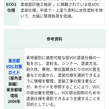
ECO1
塗装設計施工指針 」に掲載されている低VOC
仕様
塗装仕様。中塗り・上塗り塗料に水性塗料を用
いて、大幅に環境負荷を低減。
参考資料
素地面別に適用可能な低VOC塗装仕様の一
東京都
覧を示し、塗料名、シンナー、塗装方法、
VOC対策
耐久性、費用、単位面積当たりのVOC発生
ガイド
量などの面から、塗装仕様を選択できるよ
（屋外塗
うに情報を整理。塗装工事の発注者など
装編）
が、本ガイドを参照することにより、VOC
東京都環
の排出量を把握し、VOC排出抑制のための
境局
塗装仕様を選択できるよう支援することを
2006年
目的としている。