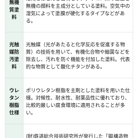
無機
無機の顔料を主成分としている塗料。空気中の
質塗
湿気によって塗膜が硬化するタイプなどがあ
料
る。
光触
光触媒（光があたると化学反応を促進する物
媒防
質）の技術を用いて、有機化合物や細菌などを
汚塗
除去し、汚れを防ぐ機能を付加した塗料。代表
料
的な物質として酸化チタンがある。
ウレ
ポリウレタン樹脂を主剤とした塗料を用いた仕
タン
様。対候性、耐水性、耐薬品性に優れており、
樹脂
比較的厳しい腐食環境に適用されることが多
仕様
い。
(財)鉄道総合技術研究所が発行した「鋼構造物