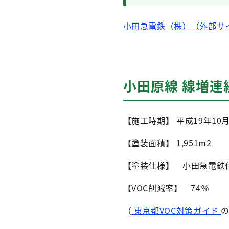
小田急電鉄（株）（外部サ
小田原線 線増
【施工時期】 平成19年10
【塗装面積】 1,951m2
【塗装仕様】 小田急電鉄
【VOC削減率】 74％
（
東京都VOC対策ガイド