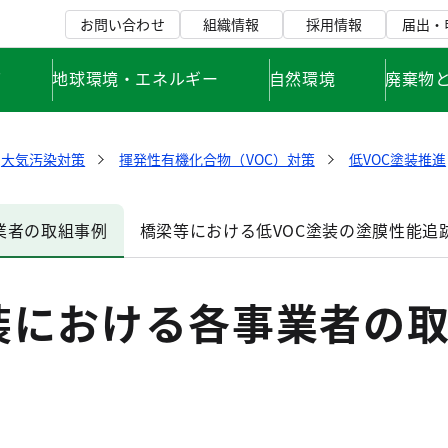
お問い合わせ
組織情報
採用情報
届出・
て
地球環境・エネルギー
自然環境
廃棄物
大気汚染対策
揮発性有機化合物（VOC）対策
低VOC塗装推進
業者の取組事例
橋梁等における低VOC塗装の塗膜性能追
装における各事業者の