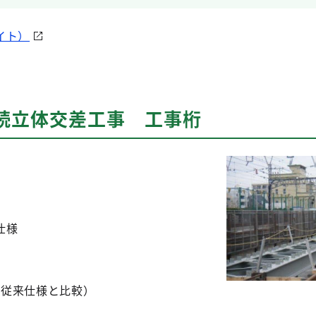
イト）
連続立体交差工事 工事桁
月
仕様
の従来仕様と比較）