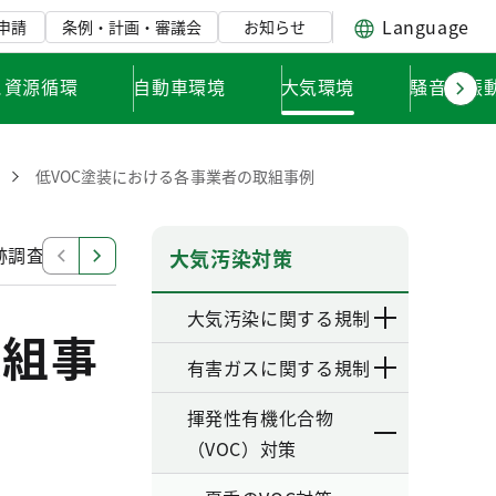
Language
申請
条例・計画・審議会
お知らせ
と資源循環
自動車環境
大気環境
騒音・振
低VOC塗装における各事業者の取組事例
跡調査について
低VOC塗装における用語解説
大気汚染対策
大気汚染に関する規制
取組事
有害ガスに関する規制
揮発性有機化合物
（VOC）対策