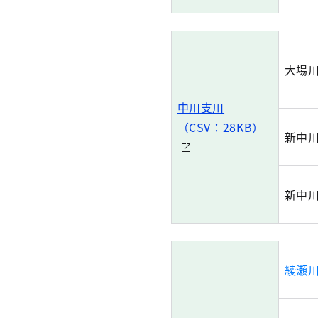
大場
中川支川
（CSV：28KB）
新中
新中
綾瀬