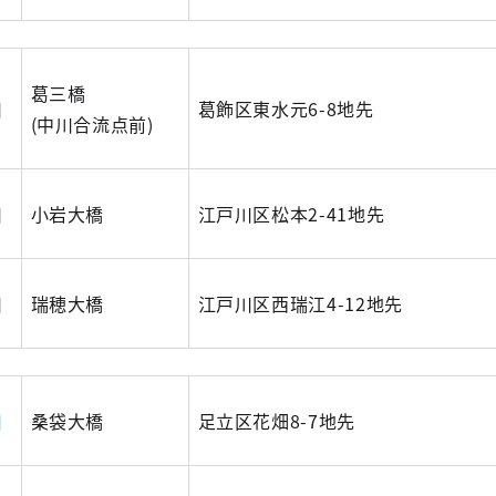
葛三橋
川
葛飾区東水元6-8地先
(中川合流点前)
川
小岩大橋
江戸川区松本2-41地先
川
瑞穂大橋
江戸川区西瑞江4-12地先
川
桑袋大橋
足立区花畑8-7地先