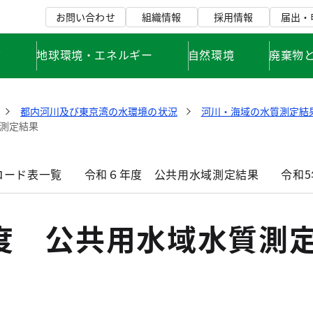
お問い合わせ
組織情報
採用情報
届出・
て
地球環境・エネルギー
自然環境
廃棄物
都内河川及び東京湾の水環境の状況
河川・海域の水質測定結
質測定結果
コード表一覧
令和６年度 公共用水域測定結果
令和
年度 公共用水域水質測