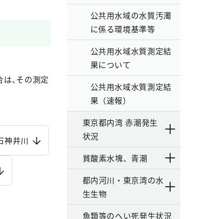
公共用水域の水質汚濁
に係る環境基準等
公共用水域水質測定結
果について
合は､その測定
公共用水域水質測定結
果（速報）
東京都内湾 赤潮発生
状況
石神井川
貧酸素水塊、青潮
都内河川・東京湾の水
生生物
魚類等のへい死発生状況