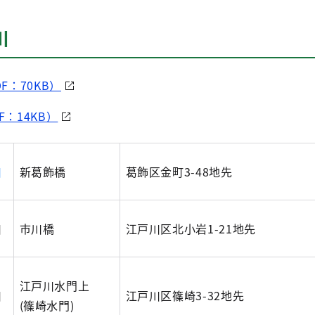
川
F：70KB）
：14KB）
川
新葛飾橋
葛飾区金町3-48地先
川
市川橋
江戸川区北小岩1-21地先
江戸川水門上
川
江戸川区篠崎3-32地先
(篠崎水門)