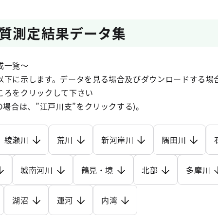
質測定結果データ集
成一覧～
以下に示します。データを見る場合及びダウンロードする場
ころをクリックして下さい
の場合は、”江戸川支”をクリックする)。
綾瀬川
荒川
新河岸川
隅田川
城南河川
鶴見・境
北部
多摩川
湖沼
運河
内湾