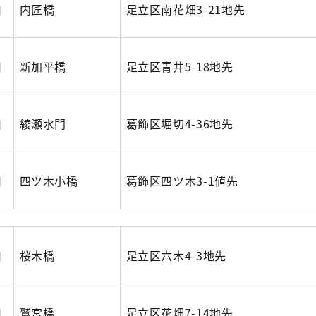
川
内匠橋
足立区南花畑3-21地先
川
新加平橋
足立区青井5-18地先
川
綾瀬水門
葛飾区堀切4-36地先
川
四ツ木小橋
葛飾区四ツ木3-1値先
川
桜木橋
足立区六木4-3地先
川
鷲宮橋
足立区花畑7-14地先