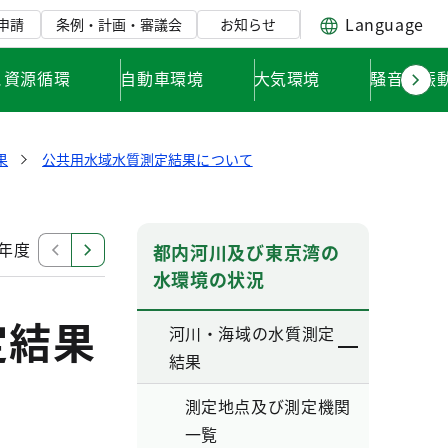
Language
申請
条例・計画・審議会
お知らせ
と資源循環
自動車環境
大気環境
騒音・振
果
公共用水域水質測定結果について
5年度 公共用水域測定結果
令和4年度 公共用水域水質
都内河川及び東京湾の
水環境の状況
定結果
河川・海域の水質測定
結果
測定地点及び測定機関
一覧