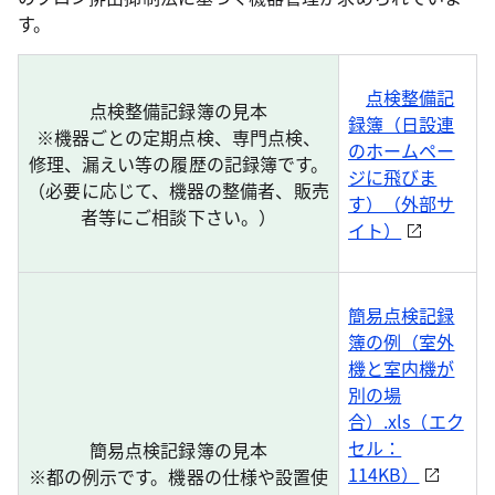
す。
点検整備記
点検整備記録簿の見本
録簿（日設連
※機器ごとの定期点検、専門点検、
のホームペー
修理、漏えい等の履歴の記録簿です。
ジに飛びま
（必要に応じて、機器の整備者、販売
す）（外部サ
者等にご相談下さい。）
イト）
簡易点検記録
簿の例（室外
機と室内機が
別の場
合）.xls（エク
セル：
簡易点検記録簿の見本
114KB）
※都の例示です。機器の仕様や設置使