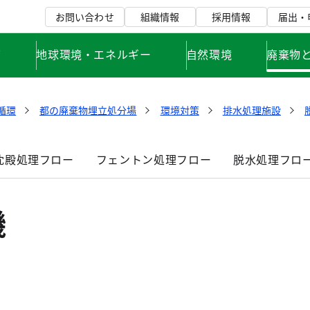
お問い合わせ
組織情報
採用情報
届出・
て
地球環境・エネルギー
自然環境
廃棄物
循環
都の廃棄物埋立処分場
環境対策
排水処理施設
沈殿処理フロー
フェントン処理フロー
脱水処理フロ
機