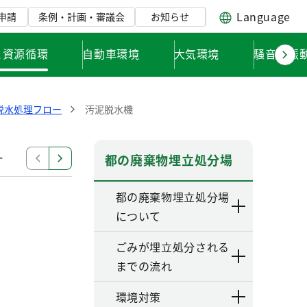
Language
申請
条例・計画・審議会
お知らせ
と資源循環
自動車環境
大気環境
騒音・振
脱水処理フロー
汚泥脱水機
ー
ろ過処理フロー
集水池
調整池
水質サンプ
都の廃棄物埋立処分場
都の廃棄物埋立処分場
について
ごみが埋立処分される
までの流れ
環境対策