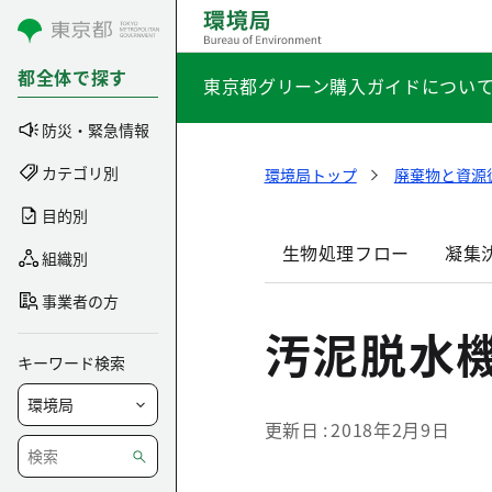
コンテンツにスキップ
都全体で探す
東京都グリーン購入ガイドについ
防災・緊急情報
カテゴリ別
環境局トップ
廃棄物と資源
目的別
生物処理フロー
凝集
組織別
事業者の方
汚泥脱水
キーワード検索
更新日
2018年2月9日