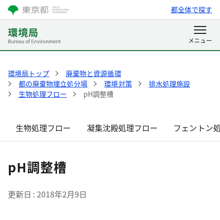
都全体で探す
環境局トップ
廃棄物と資源循環
都の廃棄物埋立処分場
環境対策
排水処理施設
生物処理フロー
pH調整槽
生物処理フロー
凝集沈殿処理フロー
フェントン
pH調整槽
更新日
2018年2月9日