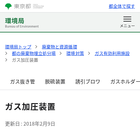
都全体で探す
環境局トップ
廃棄物と資源循環
都の廃棄物埋立処分場
環境対策
ガス有効利用施設
ガス加圧装置
ガス抜き管
脱硫装置
誘引ブロワ
ガスホルダ
ガス加圧装置
更新日
2018年2月9日