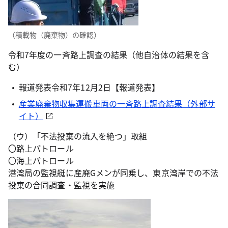
（積載物（廃棄物）の確認）
令和7年度の一斉路上調査の結果（他自治体の結果を含
む）
報道発表令和7年12月2日【報道発表】
産業廃棄物収集運搬車両の一斉路上調査結果（外部サ
イト）
（ウ）「不法投棄の流入を絶つ」取組
〇路上パトロール
〇海上パトロール
港湾局の監視艇に産廃Gメンが同乗し、東京湾岸での不法
投棄の合同調査・監視を実施