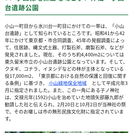
台遺跡公園
小山一町目から氷川台一町目にかけての一帯は、「小山
台遺跡」として知られているところです。昭和41から42
年にかけて東京都・市合同調査、45年の発掘調査によっ
て、住居跡、縄文式土器、打製石斧、磨製石斧、などが
発見されました。現在、そのうち約4,400m2については
東久留米市立の小山台遺跡公園となっています。そして、
クヌギ、コナラ、イヌシデなどの林が主体となっている
役17,000m2、「東京都における自然の保護と回復に関す
る条例」に基づき、
小山緑地保全地域
として平成元年3
月に指定されました。また、この一角にある子ノ神社
は、文禄元年(1592)小山を治めていた地頭矢部藤九郎が
勧請した社と伝えられ、2月20日と10月2日が当神社の祭
で、そのお囃しは市の無形民族文化財に指定されていま
す。