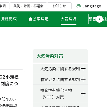
Language
申請
条例・計画・審議会
お知らせ
と資源循環
自動車環境
大気環境
騒音・振
大気汚染対策
大気汚染に関する規制
CO2小規模
有害ガスに関する規制
定制度につ
揮発性有機化合物
（VOC）対策
低NOX・
燃焼機器認