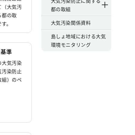
大気汚染防止に関する
て（大気汚
都の取組
る都の取
大気汚染関係資料
です。
島しょ地域における大気
環境モニタリング
境基準
の大気汚染
気汚染防止
取組）のペ