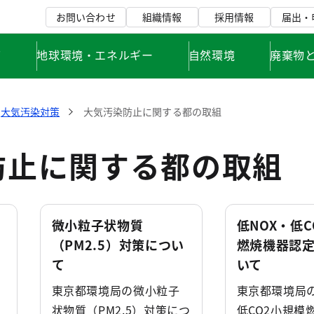
お問い合わせ
組織情報
採用情報
届出・
て
地球環境・エネルギー
自然環境
廃棄物
大気汚染対策
大気汚染防止に関する都の取組
防止に関する都の取組
微小粒子状物質
低NOX・低
（PM2.5）対策につい
燃焼機器認
て
いて
東京都環境局の微小粒子
東京都環境局の
状物質（PM2.5）対策につ
低CO2小規模