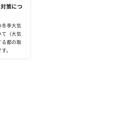
染対策につ
の冬季大気
いて（大気
する都の取
です。