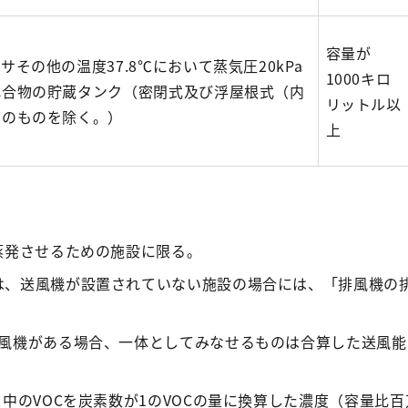
容量が
その他の温度37.8℃において蒸気圧20kPa
1000キロ
化合物の貯蔵タンク（密閉式及び浮屋根式（内
リットル以
）のものを除く。）
上
蒸発させるための施設に限る。
は、送風機が設置されていない施設の場合には、「排風機の
送風機がある場合、一体としてみなせるものは合算した送風能
ス中のVOCを炭素数が1のVOCの量に換算した濃度（容量比