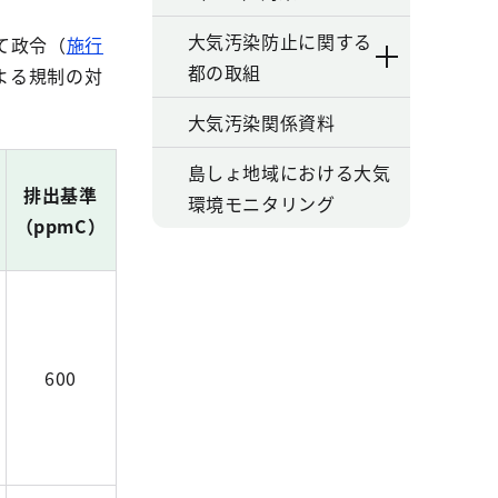
大気汚染防止に関する
て政令（
施行
都の取組
よる規制の対
大気汚染関係資料
島しょ地域における大気
排出基準
環境モニタリング
（ppmC）
600