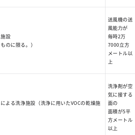
送風機の送
風能力が
燥施設
毎時2万
るものに限る。）
7000立方
メートル以
上
洗浄剤が空
気に接する
Cによる洗浄施設（洗浄に用いたVOCの乾燥施
面の
面積が5平
方メートル
以上