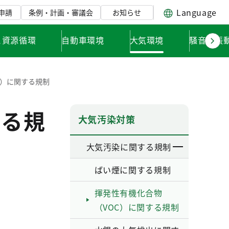
Language
申請
条例・計画・審議会
お知らせ
と資源循環
自動車環境
大気環境
騒音・振
C）に関する規制
する規
大気汚染対策
大気汚染に関する規制
ばい煙に関する規制
揮発性有機化合物
（VOC）に関する規制