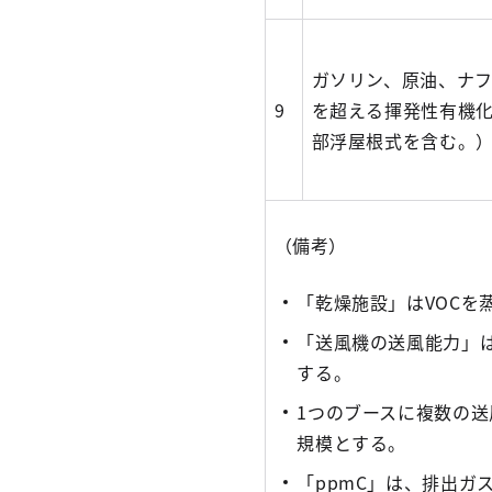
ガソリン、原油、ナフサ
9
を超える揮発性有機
部浮屋根式を含む。
（備考）
「乾燥施設」はVOCを
「送風機の送風能力」
する。
1つのブースに複数の
規模とする。
「ppmC」は、排出ガ