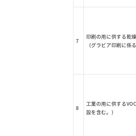
印刷の用に供する乾
7
（グラビア印刷に係
工業の用に供するVO
8
設を含む。）