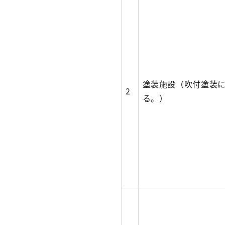
塗装施設（吹付塗装
2
る。）