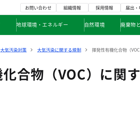
お問い合わせ
組織情報
採用情報
届出・
て
地球環境・エネルギー
自然環境
廃棄物
大気汚染対策
大気汚染に関する規制
揮発性有機化合物（VO
化合物（VOC）に関