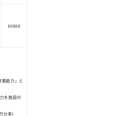
60000
排風能力」と
力を施設の
百万分率）