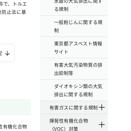
水銀の大気排出に関す
称で、トルエ
る規制
染防止法に基
一般粉じんに関する規
制
東京都アスベスト情報
サイト
定
有害大気汚染物質の排
出抑制等
ダイオキシン類の大気
排出に関する規制
有害ガスに関する規制
揮発性有機化合物
性有機化合物
（VOC）対策