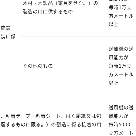
木材・木製品（家具を含む。）の
毎時1万立
製造の用に供するもの
方メートル
以上
燥施設
塗装に係
送風機の送
風能力が
その他のもの
毎時1万立
方メートル
以上
送風機の送
板、粘着テープ・粘着シート、はく離紙又は包
風能力が
積層するものに限る。）の製造に係る接着の用
毎時5000
立方メート