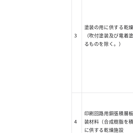
塗装の用に供する乾
3
（吹付塗装及び電着
るものを除く。）
印刷回路用銅張積層
4
装材料（合成樹脂を
に供する乾燥施設