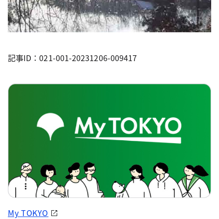
記事ID：021-001-20231206-009417
My TOKYO