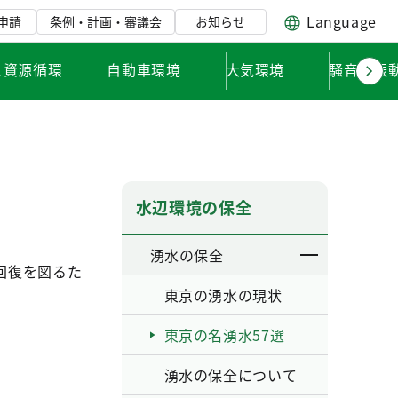
Language
申請
条例・計画・審議会
お知らせ
と資源循環
自動車環境
大気環境
騒音・振
水辺環境の保全
湧水の保全
回復を図るた
東京の湧水の現状
東京の名湧水57選
湧水の保全について