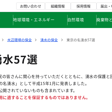
お問い合わせ
組織情報
採用情報
届出・
て
地球環境・エネルギー
自然環境
廃棄物
水辺環境の保全
湧水の保全
東京の名湧水57選
水57選
民の皆さんに関心を持っていただくとともに、湧水の保護と
の名湧水」として平成15年1月に発表しました。
在公開されていないものも含まれています。
飲用に適することを保証するものではありません。