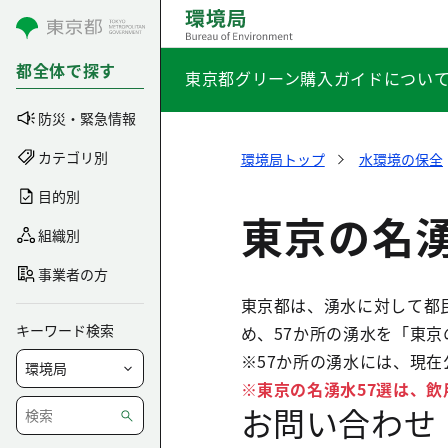
コンテンツにスキップ
都全体で探す
東京都グリーン購入ガイドについ
防災・緊急情報
カテゴリ別
環境局トップ
水環境の保全
目的別
東京の名湧
組織別
事業者の方
東京都は、湧水に対して都
キーワード検索
め、57か所の湧水を「東京
※57か所の湧水には、現
※東京の名湧水57選は、
お問い合わせ