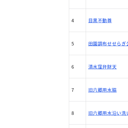
4
目黒不動尊
5
田園調布せせらぎ
6
清水窪弁財天
7
旧六郷用水脇
8
旧六郷用水沿い洗