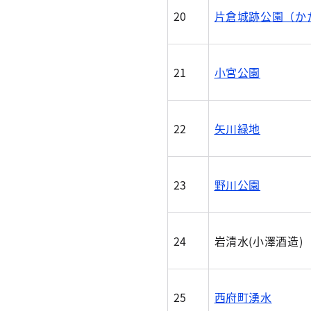
20
片倉城跡公園（か
21
小宮公園
22
矢川緑地
23
野川公園
24
岩清水(小澤酒造)
25
西府町湧水