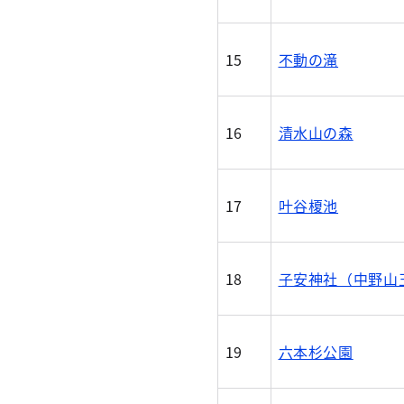
15
不動の滝
16
清水山の森
17
叶谷榎池
18
子安神社（中野山
19
六本杉公園