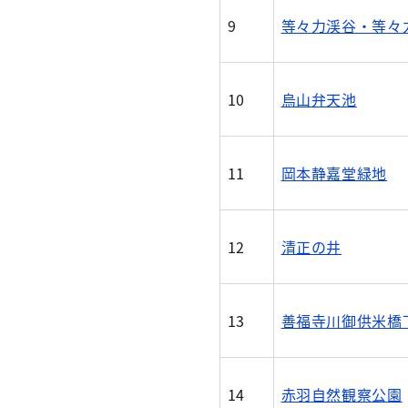
9
等々力渓谷・等々
10
烏山弁天池
11
岡本静嘉堂緑地
12
清正の井
13
善福寺川御供米橋
14
赤羽自然観察公園