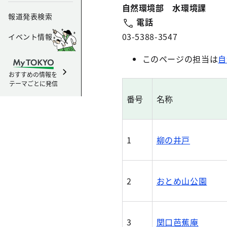
自然環境部 水環境課
報道発表検索
電話
03-5388-3547
イベント情報
このページの担当は
自
おすすめの情報を
テーマごとに発信
番号
名称
1
柳の井戸
2
おとめ山公園
3
関口芭蕉庵