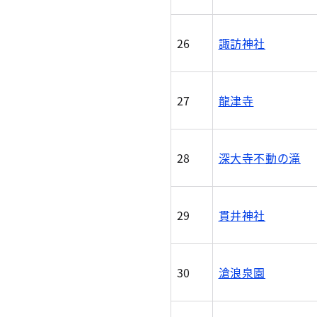
26
諏訪神社
27
龍津寺
28
深大寺不動の滝
29
貫井神社
30
滄浪泉園