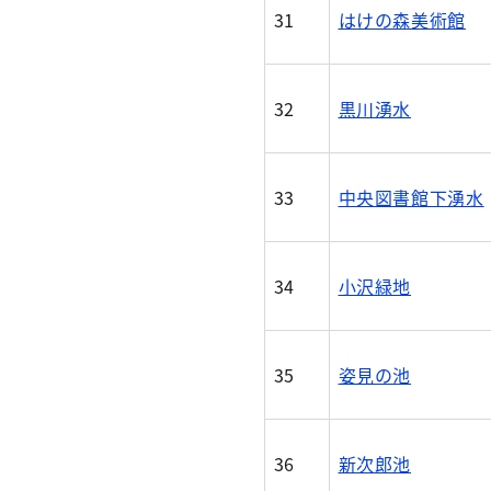
31
はけの森美術館
32
黒川湧水
33
中央図書館下湧水
34
小沢緑地
35
姿見の池
36
新次郎池