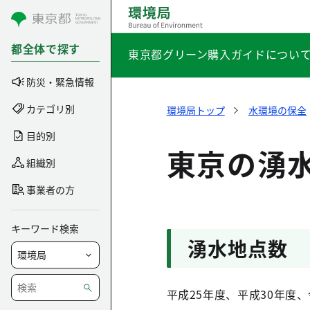
コンテンツにスキップ
都全体で探す
東京都グリーン購入ガイドについ
防災・緊急情報
カテゴリ別
環境局トップ
水環境の保全
目的別
東京の湧
組織別
事業者の方
キーワード検索
湧水地点数
平成25年度、平成30年度