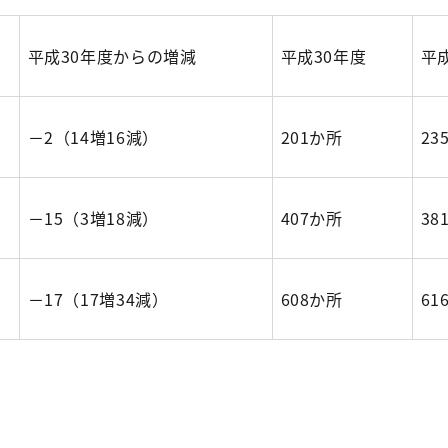
平成30年度からの増減
平成30年度
平
－2（14増16減）
201か所
23
－15（3増18減）
407か所
38
－17（17増34減）
608か所
61