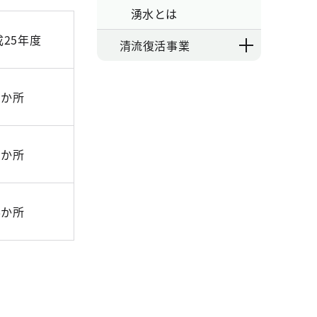
湧水とは
成25年度
清流復活事業
5か所
1か所
6か所