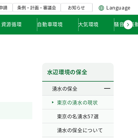
Language
申請
条例・計画・審議会
お知らせ
と資源循環
自動車環境
大気環境
騒音・振
水辺環境の保全
湧水の保全
東京の湧水の現状
東京の名湧水57選
湧水の保全について