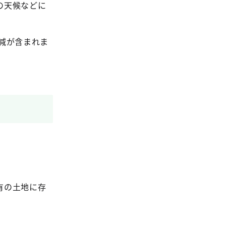
の天候などに
減が含まれま
有の土地に存