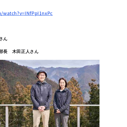
m/watch?v=INfPpI1nxPc
さん
部長 木田正人さん