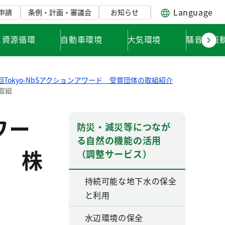
Language
申請
条例・計画・審議会
お知らせ
と資源循環
自動車環境
大気環境
騒音・振
回Tokyo-NbSアクションアワード 受賞団体の取組紹介
取組
ワー
防災・減災等につなが
る自然の機能の活用
 株
（調整サービス）
持続可能な地下水の保全
と利用
水辺環境の保全