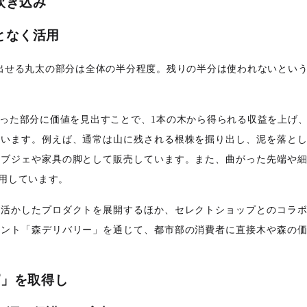
吹き込み
となく活用
出せる丸太の部分は全体の半分程度。残りの半分は使われないとい
った部分に価値を見出すことで、1本の木から得られる収益を上げ
ています。例えば、通常は山に残される根株を掘り出し、泥を落と
オブジェや家具の脚として販売しています。また、曲がった先端や
用しています。
を活かしたプロダクトを展開するほか、セレクトショップとのコラ
ベント「森デリバリー」を通じて、都市部の消費者に直接木や森の
®
」を取得し