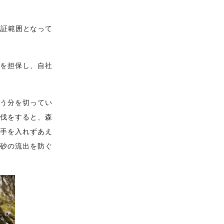
認証範囲となって
らを担保し、自社
使う分を切ってい
間伐をすると、森
に手を入れずあえ
土砂の流出を防ぐ