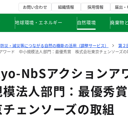
お問い合わせ
組織情報
採用情報
届出・
て
地球環境・エネルギー
自然環境
廃棄物
防災・減災等につながる自然の機能の活用（調整サービス）
第２
ションアワード 中小規模法人部門：最優秀賞 株式会社東京チェンソーズの
kyo-NbSアクションア
規模法人部門：最優秀賞
京チェンソーズの取組