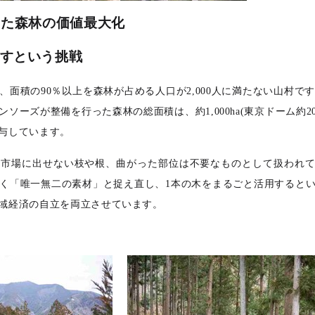
えた森林の価値最大化
すという挑戦
面積の90％以上を森林が占める人口が2,000人に満たない山村です。
ソーズが整備を行った森林の総面積は、約1,000ha(東京ドーム約20
与しています。
て市場に出せない枝や根、曲がった部位は不要なものとして扱われ
く「唯一無二の素材」と捉え直し、1本の木をまるごと活用すると
域経済の自立を両立させています。