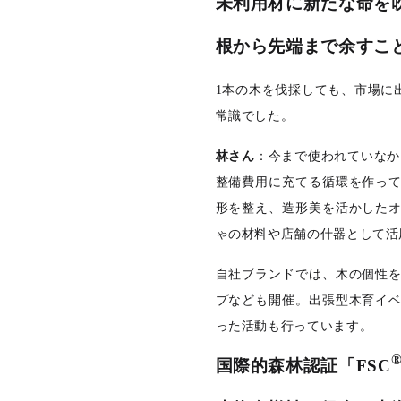
未利用材に新たな命を
根から先端まで余すこ
1
本の木を伐採しても、市場に
常識でした。
林さん
：今まで使われていなか
整備費用に充てる循環を作っ
形を整え、造形美を活かした
ゃの材料や店舗の什器として活
自社ブランドでは、木の個性
プなども開催。出張型木育イ
った活動も行っています。
国際的森林認証「FSC