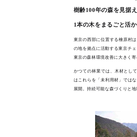
樹齢100年の森を見据
1
本の木をまるごと活か
東京の西部に位置する檜原村は、
の地を拠点に活動する東京チェン
東京の森林環境改善に大きく寄
かつての林業では、木材とし
はこれらを「未利用材」ではな
展開。持続可能な森づくりと地