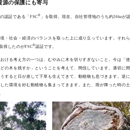
資源の保護にも寄与
®
の認証である「FSC
」を取得。現在、自社管理地のうち約26haが
環境・社会・経済のバランスを取った上に成り立っています。それ
®
取得したのがFSC
認証です。
における考え方の一つは、むやみに木を切りすぎないこと。今は「
来どの木を残すか」ということを考えて、間伐しています。適切に
そうすると日が差して下草も生えてきて、動植物も息づきます。逆
うした環境を好む動植物も集まってきます。また、雨が降った時の
。