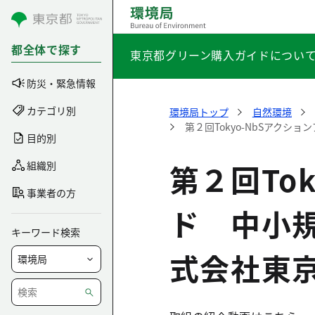
コンテンツにスキップ
都全体で探す
東京都グリーン購入ガイドについ
防災・緊急情報
カテゴリ別
環境局トップ
自然環境
第２回Tokyo-NbSアク
目的別
第２回To
組織別
事業者の方
ド 中小
キーワード検索
式会社東