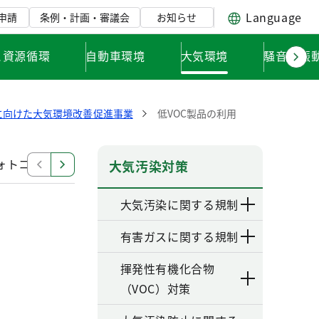
Language
申請
条例・計画・審議会
お知らせ
と資源循環
自動車環境
大気環境
騒音・振
y実現に向けた大気環境改善促進事業
低VOC製品の利用
y フォトコンテスト
Clear Skyサポーターについて
Cle
大気汚染対策
大気汚染に関する規制
有害ガスに関する規制
揮発性有機化合物
（VOC）対策