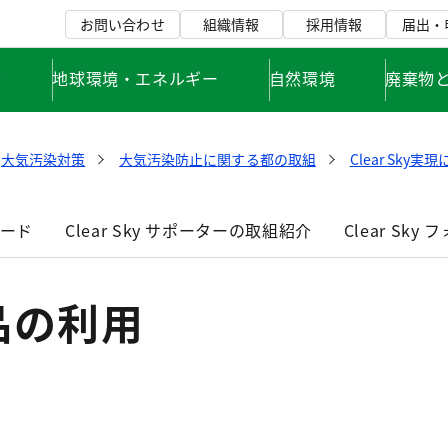
お問い合わせ
組織情報
採用情報
届出・
て
地球環境・エネルギー
自然環境
廃棄物
大気汚染対策
大気汚染防止に関する都の取組
Clear Sk
ワード
Clear Sky サポーターの取組紹介
Clear Sk
品の利用