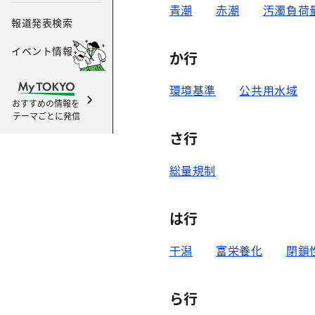
青潮
赤潮
汚濁負荷
報道発表検索
イベント情報
か行
環境基準
公共用水域
おすすめの情報を
テーマごとに発信
さ行
総量規制
は行
干潟
富栄養化
閉鎖
ら行