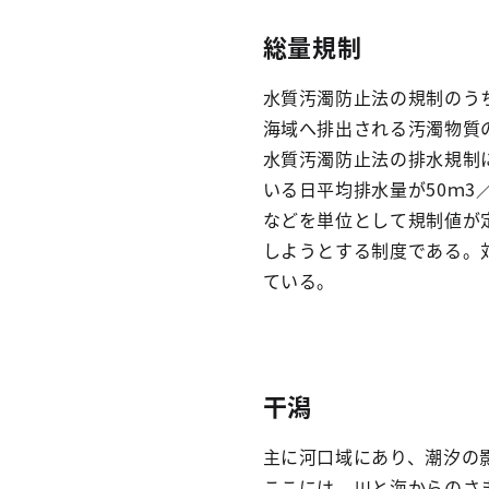
総量規制
水質汚濁防止法の規制のう
海域へ排出される汚濁物質
水質汚濁防止法の排水規制
いる日平均排水量が50ｍ
などを単位として規制値が
しようとする制度である。
ている。
干潟
主に河口域にあり、潮汐の
ここには、川と海からのさ