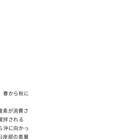
、春から秋に
酸素が消費さ
撹拌される
ら沖に向かっ
沿岸部の表層