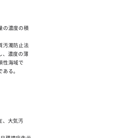
量の濃度の積
質汚濁防止法
し、濃度の薄
鎖性海域で
である。
在、大気汚
8日環境庁告示