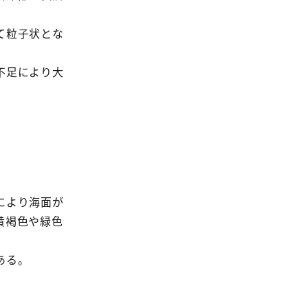
て粒子状とな
不足により大
により海面が
黄褐色や緑色
ある。