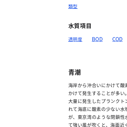
類型
水質項目
BOD
COD
透明度
青潮
海岸から沖合いにかけて酸
かけて発生することが多い
大量に発生したプランクト
れて海底に酸素の少ない水
が、東京湾のような閉鎖性
て強い風が吹くと、海面近