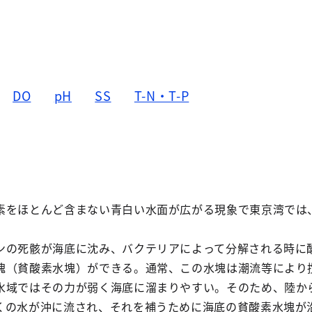
DO
pH
SS
T-N・T-P
素をほとんど含まない青白い水面が広がる現象で東京湾では
。
ンの死骸が海底に沈み、バクテリアによって分解される時に
塊（貧酸素水塊）ができる。通常、この水塊は潮流等により
水域ではその力が弱く海底に溜まりやすい。そのため、陸か
くの水が沖に流され、それを補うために海底の貧酸素水塊が