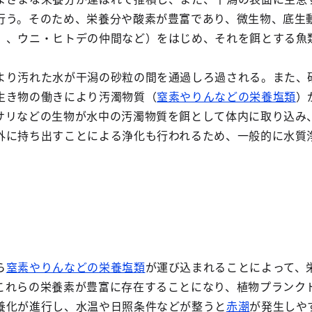
行う。そのため、栄養分や酸素が豊富であり、微生物、底生
）、ウニ・ヒトデの仲間など）をはじめ、それを餌とする魚
より汚れた水が干潟の砂粒の間を通過しろ過される。また、
生き物の働きにより汚濁物質（
窒素やりんなどの栄養塩類
）
サリなどの生物が水中の汚濁物質を餌として体内に取り込み
外に持ち出すことによる浄化も行われるため、一般的に水質
ら
窒素やりんなどの栄養塩類
が運び込まれることによって、
これらの栄養素が豊富に存在することになり、植物プランク
養化が進行し、水温や日照条件などが整うと
赤潮
が発生しや