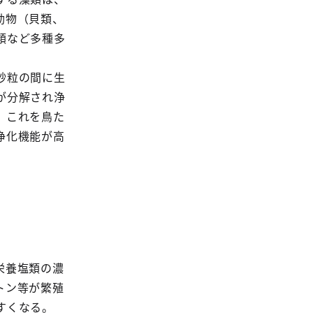
動物（貝類、
類など多種多
砂粒の間に生
が分解され浄
、これを鳥た
浄化機能が高
栄養塩類の濃
トン等が繁殖
すくなる。