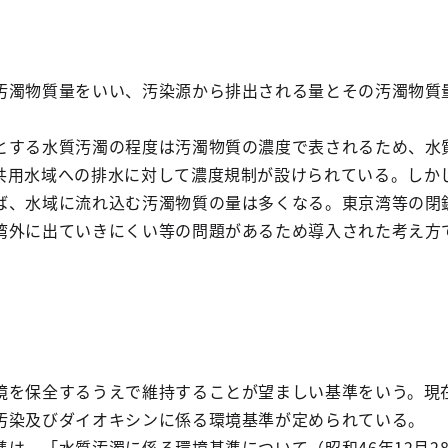
汚濁物質量をいい、汚染源から排出される量とその汚濁物質
とする水質汚濁の程度は汚濁物質の濃度で表されるため、水
共用水域への排水に対して濃度規制が設けられている。しか
ば、水域に流れ込む汚濁物質の量は多くなる。東京湾等の閉
湾外に出ていきにくい等の問題があるため導入された考え方
境を保全するうえで維持することが望ましい基準をいう。現
汚染及びダイオキシンに係る環境基準が定められている。
は、「水質汚濁に係る環境基準について（昭和46年12月2