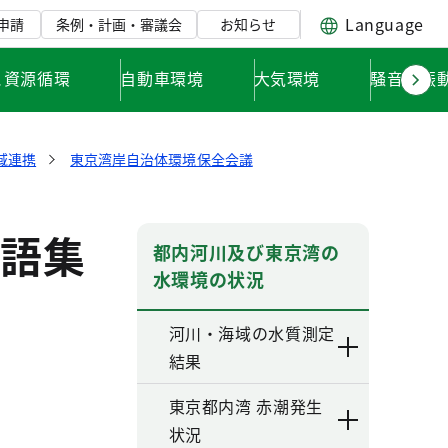
Language
申請
条例・計画・審議会
お知らせ
と資源循環
自動車環境
大気環境
騒音・振
域連携
東京湾岸自治体環境保全会議
語集
都内河川及び東京湾の
水環境の状況
河川・海域の水質測定
結果
東京都内湾 赤潮発生
状況