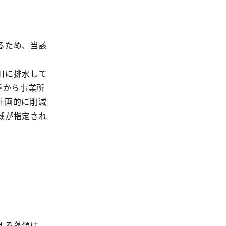
るため、当該
川に排水して
量から事業所
計画的に削減
域が指定され
する藻類は、