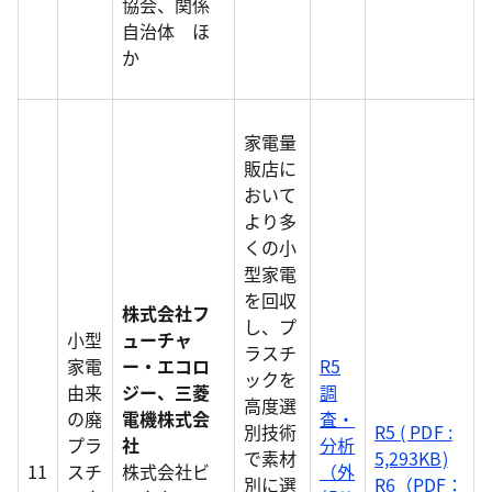
協会、関係
自治体 ほ
か
家電量
販店に
おいて
より多
くの小
型家電
を回収
株式会社フ
し、プ
小型
ューチャ
ラスチ
家電
ー・エコロ
R5
ックを
由来
ジー、三菱
調
高度選
の廃
電機株式会
査・
別技術
R5 ( PDF :
プラ
社
分析
で素材
5,293KB)
11
スチ
株式会社ビ
（外
別に選
R6（PDF：