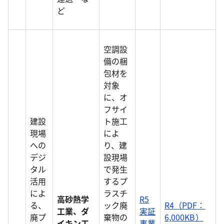
ど
空調設
備の梱
包材を
対象
に、オ
フサイ
建設
ト施工
現場
によ
への
り、建
デジ
設現場
タル
で発生
活用
するプ
によ
ラスチ
高砂熱学
R5
る、
ック廃
R4（PDF：
工業、ダ
実証
廃プ
棄物の
6,000KB）
イキン工
事業