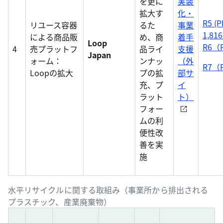
を更に
実装
拡大す
化・
R5 (P
リユース容器
るた
事業
1,81
による商品販
め、商
着手
Loop
R6（
4
売プラットフ
品ライ
支援
Japan
ォーム：
ンナッ
（外
R7（
Loopの拡大
プの拡
部サ
充、プ
イ
ラット
ト）
フォー
ムの利
便性改
善を実
施
水平リサイクルに関する取組み（事業所から排出される
プラスチック、産業廃棄物）