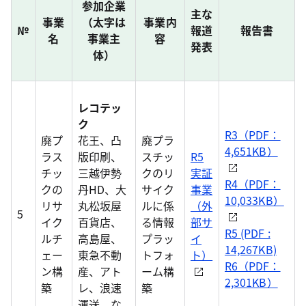
参加企業
主な
事業
（太字は
事業内
№
報道
報告書
名
事業主
容
発表
体）
レコテッ
ク
R3（PDF：
廃プ
花王、凸
廃プラ
4,651KB）
ラス
版印刷、
スチッ
R5
チッ
三越伊勢
クのリ
実証
R4（PDF：
クの
丹HD、大
サイク
事業
10,033KB）
リサ
丸松坂屋
ルに係
（外
5
イク
百貨店、
る情報
部サ
R5 (PDF :
ルチ
高島屋、
プラッ
イ
14,267KB)
ェー
東急不動
トフォ
ト）
R6（PDF：
ン構
産、アト
ーム構
2,301KB）
築
レ、浪速
築
運送 な