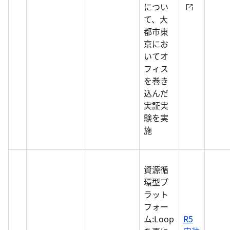
につい
て、大
都市東
京にお
いてオ
フィス
を巻き
込んだ
実証実
験を実
施
資源循
環型プ
ラット
フォー
ム:Loop
R5