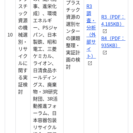
プラス
スチ
事、進栄化
R3
チック
ック
成〕、環境
調
資源の
R3（PDF：
資源
エネルギ
査・
選別セ
4,185KB）
の機
ー、PSジャ
分析
ンター
10
械選
パン、日本
（外
の課題
R4（PDF：
別・
製鉄、昭和
部サ
整理・
935KB）
リサ
電工、三菱
イ
実証計
イク
ケミカル、
ト）
画の検
ルに
ライオン、
討
関す
日清食品ホ
る実
ールディン
証検
グス、廃棄
討
物・3R研究
財団、3R活
動推進フォ
ーラム、日
本容器包装
リサイクル