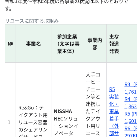
令和3年度～令和5年度の各事業の状況は以下のとおりで
す。
リユースに関する取組み
参加企業
主な
事業内
№
事業名
（太字は事
報道
容
業主体）
発表
大手コ
ーヒー
R3（
チェー
R5
1,76
ン等と
実装
R4（
連携し
化・
1,86
Re&Go：テ
NISSHA
たテイ
事業
R5 (P
イクアウト用
NECソリュ
クアウ
着手
1,60
1
リユース容器
ーションイ
ト用リ
（外
R6（
のシェアリン
ノベータ
ユース
部サ
297
グサービス