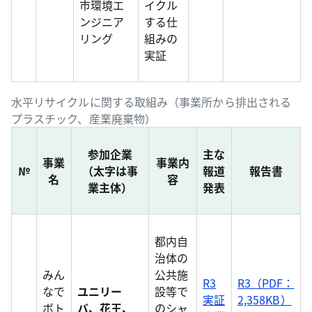
市環境エ
イクル
ンジニア
する仕
リング
組みの
実証
水平リサイクルに関する取組み（事業所から排出される
プラスチック、産業廃棄物）
参加企業
主な
事業
事業内
№
（太字は事
報道
報告書
名
容
業主体）
発表
都内自
治体の
みん
公共施
R3
R3（PDF：
なで
ユニリー
設等で
実証
2,358KB）
ボト
バ、花王、
のシャ