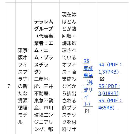
現在は
テラレム
ほとん
グループ
どが熱
（代表事
回収・
業者：エ
焼却処
東京
ム・エ
理され
版オ
ム・プラ
ている
R5
フィ
スチッ
オフィ
R4（PDF：
実証
スプ
ク）
ス・商
1,377KB）
事業
ラ等
三菱地
業施設
（外
7
の新
所、三井
などか
R5 ( PDF :
部サ
たな
不動産、
ら排出
3,018KB)
イ
資源
東急不動
される
R6（PDF：
ト）
循環
産、市川
廃プラ
465KB）
モデ
環境エン
スチッ
ル
ジニアリ
クを材
ング、都
料リサ