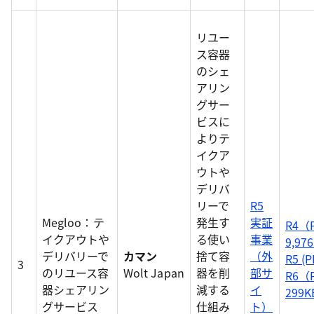
リユー
ス容器
のシェ
アリン
グサー
ビスに
よりテ
イクア
ウトや
デリバ
リーで
R5
Megloo：テ
発生す
実証
R4（
イクアウトや
る使い
事業
9,97
デリバリーで
カマン
捨て容
（外
R5 (P
3
のリユース容
Wolt Japan
器を削
部サ
R6（
器シェアリン
減する
イ
299
グサービス
仕組み
ト）