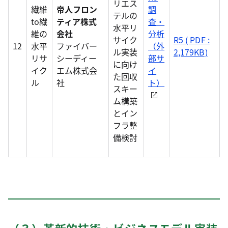
リエス
繊維
帝人フロン
調
テルの
to繊
ティア株式
査・
水平リ
維の
会社
分析
サイク
R5 ( PDF :
12
水平
ファイバー
（外
ル実装
2,179KB)
リサ
シーディー
部サ
に向け
イク
エム株式会
イ
た回収
ル
社
ト）
スキー
ム構築
とイン
フラ整
備検討