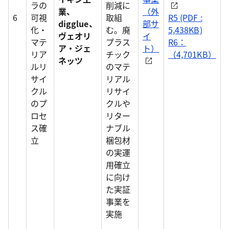
ラの
削減に
業、
（外
6
可視
取組
R5 (PDF :
digglue、
部サ
化・
む。廃
5,438KB)
ヴェオリ
イ
マテ
プラス
R6：
ア・ジェ
ト）
リア
チック
（4,701KB）
ネッツ
ルリ
のマテ
サイ
リアル
クル
リサイ
のプ
クルや
ロセ
リター
ス確
ナブル
立
梱包材
の実運
用確立
に向け
た実証
事業を
実施