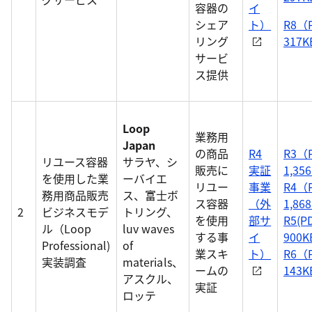
容器の
イ
シェア
ト）
R8（
リング
317
サービ
ス提供
Loop
業務用
Japan
の商品
R4
R3（
リユース容器
サラヤ、シ
販売に
実証
1,35
を使用した業
ーバイエ
リユー
事業
R4（
務用商品販売
ス、富士ボ
ス容器
（外
1,86
2
ビジネスモデ
トリング、
を使用
部サ
R5(PD
ル（Loop
luv waves
する事
イ
900K
Professional)
of
業スキ
ト）
R6（
実装調査
materials、
ームの
143
アスクル、
実証
ロッテ