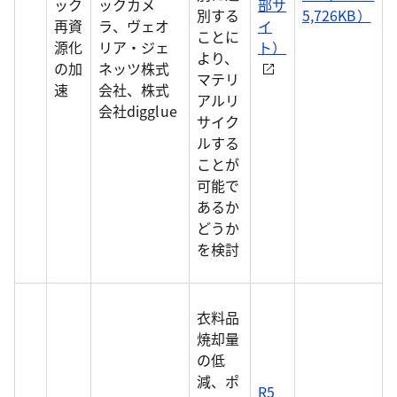
ック
ックカメ
部サ
別する
5,726KB）
再資
ラ、ヴェオ
イ
ことに
源化
リア・ジェ
ト）
より、
の加
ネッツ株式
マテリ
速
会社、株式
アルリ
会社digglue
サイク
ルする
ことが
可能で
あるか
どうか
を検討
衣料品
焼却量
の低
減、ポ
R5