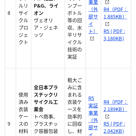
事業
ルリ
P&G、ライ
ンプー
（外
R4（PDF：
8
サイ
オン
ボトル
部サ
1,885KB）
クル
ヴェオリ
等の回
イ
プロ
ア・ジェネ
収、水
ト）
R5 ( PDF :
ジェ
ッツ
平リサ
3,180KB)
クト
イクル
技術の
実証
粗大ご
全日本プラ
みに含
使用
スチックリ
まれる
R5
済み
サイクル工
衣装ケ
R4（PDF：
実証
衣装
業会
ースを
2,189KB）
事業
ケー
トベ商事、
効率的
（外
9
スの
プラスチッ
に回収
R5 ( PDF :
部サ
材料
ク容器包装
し、材
2,042KB)
イ