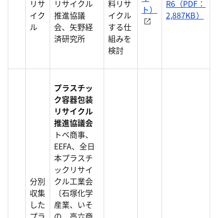
リサ
リサイクル
料リサ
R6（PDF：
ト）
イク
推進協議
イクル
2,887KB）
ル
会、矢野経
する仕
済研究所
組みを
検討
プラスチッ
ク容器包装
リサイクル
推進協議会
トベ商事、
EEFA、全日
本プラスチ
ックリサイ
分別
クル工業会
収集
〔石塚化学
した
産業、いそ
プラ
の、高六商