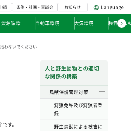
Language
申請
条例・計画・審議会
お知らせ
と資源循環
自動車環境
大気環境
騒音・振
拾わないでください
人と野生動物との適切
な関係の構築
鳥獣保護管理対策
狩猟免許及び狩猟者登
録
節です。
野生鳥獣による被害に