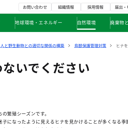
お問い合わせ
組織情報
採用情報
届出・
て
地球環境・エネルギー
自然環境
廃棄物
人と野生動物との適切な関係の構築
鳥獣保護管理対策
ヒナを
わないでください
ちの繁殖シーズンです。
迷子になったように見えるヒナを見かけることが多くなる季