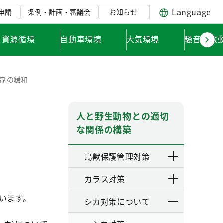
Language
申請
条例・計画・審議会
お知らせ
と資源循環
自動車環境
大気環境
騒音・振
制の緩和
人と野生動物との適切
な関係の構築
鳥獣保護管理対策
カラス対策
います。
シカ対策について