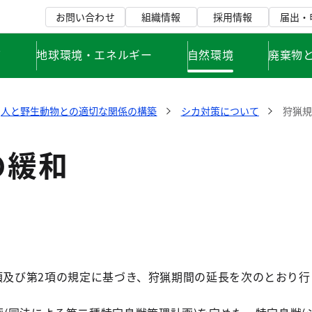
お問い合わせ
組織情報
採用情報
届出・
て
地球環境・エネルギー
自然環境
廃棄物
人と野生動物との適切な関係の構築
シカ対策について
狩猟規
の緩和
項及び第2項の規定に基づき、狩猟期間の延長を次のとおり行