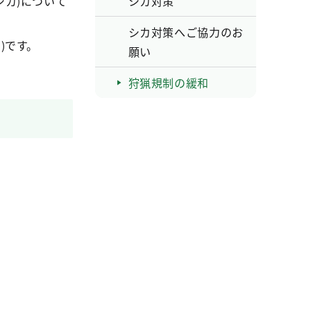
シカ)について
シカ対策
シカ対策へご協力のお
)です。
願い
狩猟規制の緩和