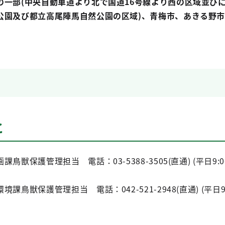
の一部(中央自動車道より北で国道16号線より西の区域並び
公園及び都立高尾陣馬自然公園の区域)、青梅市、あきる野
と
保護管理担当 電話：03-5388-3505(直通) (平日9:00-
獣保護管理担当 電話：042-521-2948(直通) (平日9:0