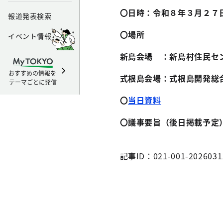
〇日時：令和８年３月２７
報道発表検索
〇場所
イベント情報
新島会場 ：新島村住民セ
おすすめの情報を
式根島会場：式根島開発総
テーマごとに発信
〇
当日資料
〇議事要旨（後日掲載予定
記事ID：021-001-2026031