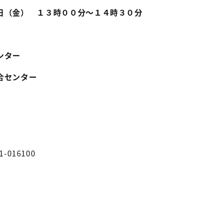
日（金） １３時００分～１４時３０分
ンター
合センター
）
1-016100