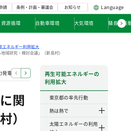
Language
申請
条例・計画・審議会
お知らせ
と資源循環
自動車環境
大気環境
騒音・振
能エネルギー利用拡大
る地域研究・検討会議」（新島村）
力発電に関する地域研究・検討会議」（新島村）
第３回
再生可能エネルギーの
利用拡大
に関
東京都の率先行動
熱は熱で
村）
太陽エネルギーの利用