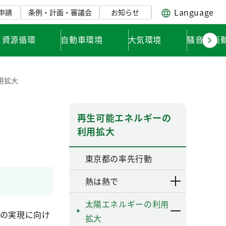
Language
申請
条例・計画・審議会
お知らせ
と資源循環
自動車環境
大気環境
騒音・振
用拡大
再生可能エネルギーの
利用拡大
東京都の率先行動
熱は熱で
太陽エネルギーの利用
ンの実現に向け
拡大