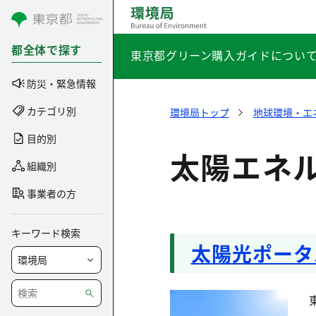
コンテンツにスキップ
都全体で探す
東京都グリーン購入ガイドについ
防災・緊急情報
カテゴリ別
環境局トップ
地球環境・エ
目的別
太陽エネ
組織別
事業者の方
キーワード検索
太陽光ポータ