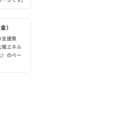
助金）
の支援策
太陽エネル
大）のペー