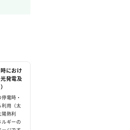
常時におけ
陽光発電及
用）
の停電時・
る利用（太
太陽熱利
ネルギーの
ページです。