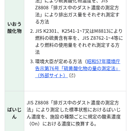
法」により硫黄酸化物濃度を、JIS
Z8808「排ガス中のダスト濃度の測定方
法」により排出ガス量をそれぞれ測定す
る方法
いおう
酸化物
JIS K2301、K2541-1~7又はM8813により
燃料の硫黄含有率を、JIS Z8762-1~4等に
より燃料の使用量をそれぞれ測定する方
法
環境大臣が定める方法（
昭和57年環境庁
告示第76号「硫黄酸化物の量の測定法」
（外部サイト）
）
JIS Z8808「排ガス中のダスト濃度の測定方
ばいじ
法」により測定した標準状態におけるばいじ
ん
ん濃度を、施設の種類ごとに規定の酸素濃度
（On）における濃度に換算する。