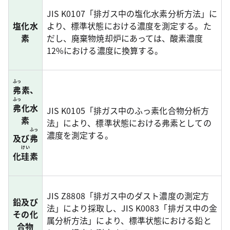
JIS K0107「排ガス中の塩化水素分析方法」に
塩化水
より、標準状態における濃度を測定する。た
素
だし、廃棄物焼却炉にあっては、酸素濃度
12%における濃度に換算する。
ふっ
弗
素、
ふっ
弗
化水
JIS K0105「排ガス中のふっ素化合物分析方
素
法」により、標準状態における弗素としての
ふっ
濃度を測定する。
及び
弗
けい
化
珪
素
JIS Z8808「排ガス中のダスト濃度の測定方
鉛及び
法」により採取し、JIS K0083「排ガス中の金
その化
属分析方法」により、標準状態における鉛と
合物