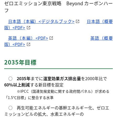
ゼロエミッション東京戦略 Beyond カーボンハー
フ
日本語（本編）<デジタルブック>
日本語（概要
版）<PDF>
英語（本編）<PDF>
英語（概要
版）<PDF>
2035年目標
○
2035年
までに
温室効果ガス排出量
を2000年比で
60％以上削減
する新目標を設定
※IPCC（国連気候変動に関する政府間パネル）が求める
「1.5℃目標」に整合する水準
○ 再生可能エネルギーの基幹エネルギー化、ゼロエ
ミッションビルの拡大、水素エネルギーの