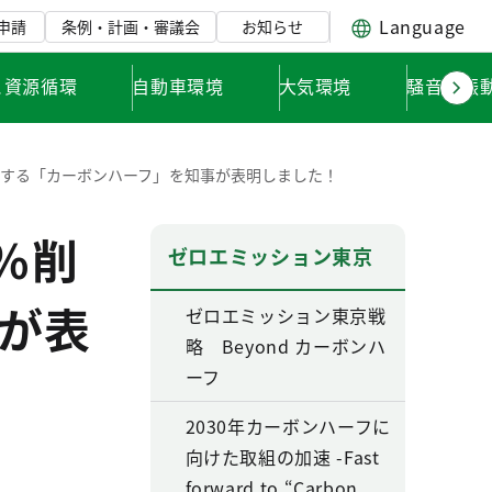
Language
申請
条例・計画・審議会
お知らせ
と資源循環
自動車環境
大気環境
騒音・振
削減する「カーボンハーフ」を知事が表明しました！
％削
ゼロエミッション東京
が表
ゼロエミッション東京戦
略 Beyond カーボンハ
ーフ
2030年カーボンハーフに
向けた取組の加速 -Fast
forward to “Carbon