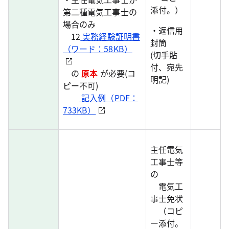
添付。）
第二種電気工事士の
場合のみ
・返信用
12
実務経験証明書
封筒
（ワード：58KB）
(切手貼
付、宛先
の
原本
が必要(コ
明記)
ピー不可)
記入例（PDF：
733KB）
主任電気
工事士等
の
電気工
事士免状
（コピ
ー添付。