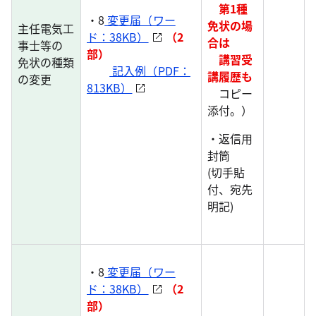
第1種
・8
変更届（ワー
免状の場
主任電気工
ド：38KB）
（2
合は
事士等の
部）
講習受
免状の種類
記入例（PDF：
講履歴も
の変更
813KB）
コピー
添付。）
・返信用
封筒
(切手貼
付、宛先
明記)
・8
変更届（ワー
ド：38KB）
（2
部）