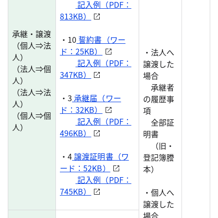
記入例（PDF：
813KB）
承継・譲渡
・10
誓約書（ワー
（個人⇒法
ド：25KB）
・法人へ
人）
記入例（PDF：
譲渡した
（法人⇒個
347KB）
場合
人）
承継者
（法人⇒法
・3
承継届（ワー
の履歴事
人）
ド：32KB）
項
（個人⇒個
記入例（PDF：
全部証
人）
496KB）
明書
（旧・
・4
譲渡証明書（ワ
登記簿謄
ード：52KB）
本）
記入例（PDF：
745KB）
・個人へ
譲渡した
場合