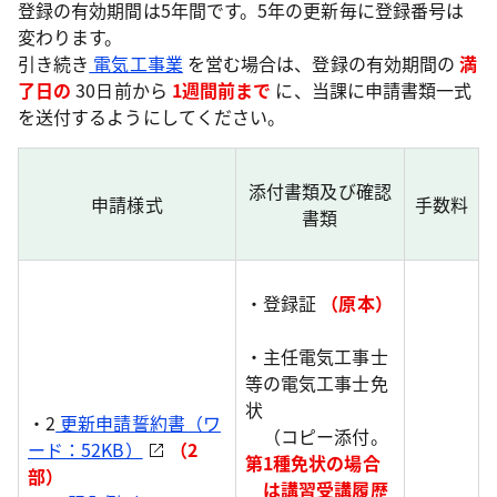
登録の有効期間は5年間です。5年の更新毎に登録番号は
変わります。
引き続き
電気工事業
を営む場合は、登録の有効期間の
満
了日の
30日前から
1週間前まで
に、当課に申請書類一式
を送付するようにしてください。
添付書類及び確認
申請様式
手数料
書類
・登録証
（原本）
・主任電気工事士
等の電気工事士免
状
・2
更新申請誓約書（ワ
（コピー添付。
ード：52KB）
（2
第1種免状の場合
部）
は講習受講履歴