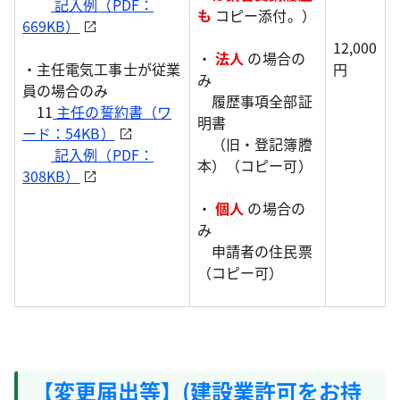
記入例（PDF：
も
コピー添付。）
669KB）
12,000
・
法人
の場合の
・主任電気工事士が従業
円
み
員の場合のみ
履歴事項全部証
11
主任の誓約書（ワ
明書
ード：54KB）
（旧・登記簿謄
記入例（PDF：
本）（コピー可）
308KB）
・
個人
の場合の
み
申請者の住民票
（コピー可）
【変更届出等】(建設業許可をお持