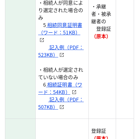
・相続人が同意によ
・承継
り選定された場合の
者・被承
み
継者の
5
相続同意証明書
登録証
（ワード：51KB）
（原本）
記入例（PDF：
523KB）
・相続人が選定され
ていない場合のみ
6
相続証明書（ワ
ード：54KB）
記入例（PDF：
507KB）
登録証
（原本）