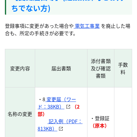
ちでない方)
登録事項に変更があった場合や
電気工事業
を廃止した場
合も、所定の手続きが必要です。
添付書類
手数
変更内容
届出書類
及び確認
料
書類
・8
変更届（ワー
ド：38KB）
（2
名称の変更
部）
・登録証
記入例（PDF：
（原本）
813KB）