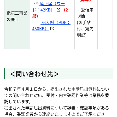
・9
廃止届（ワー
ド：42KB）
（2
・返信用
電気工事業
部）
封筒
の廃止
記入例（PDF：
(切手貼
430KB）
付、宛先
明記)
＜問い合わせ先＞
令和７年４月１日から、提出された申請届出資料につい
ての問い合わせ対応、受付・内容確認作業等は
業務を委
託
しています。
提出された申請届出資料について疑義・確認事項がある
場合、委託業者から連絡いたしますのでご了承くださ