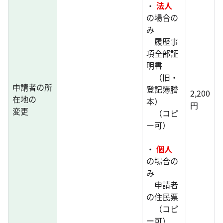
・
法人
の場合の
み
履歴事
項全部証
明書
（旧・
申請者の所
登記簿謄
2,200
在地の
本）
円
変更
（コピ
ー可）
・
個人
の場合の
み
申請者
の住民票
（コピ
ー可）