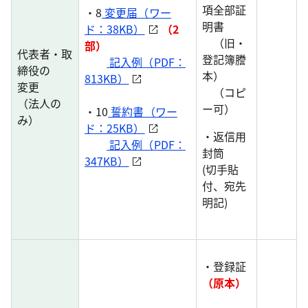
項全部証
・8
変更届（ワー
明書
ド：38KB）
（2
（旧・
部）
代表者・取
登記簿謄
記入例（PDF：
締役の
本）
813KB）
変更
（コピ
（法人の
ー可）
・10
誓約書（ワー
み）
ド：25KB）
・返信用
記入例（PDF：
封筒
347KB）
(切手貼
付、宛先
明記)
・登録証
（原本）