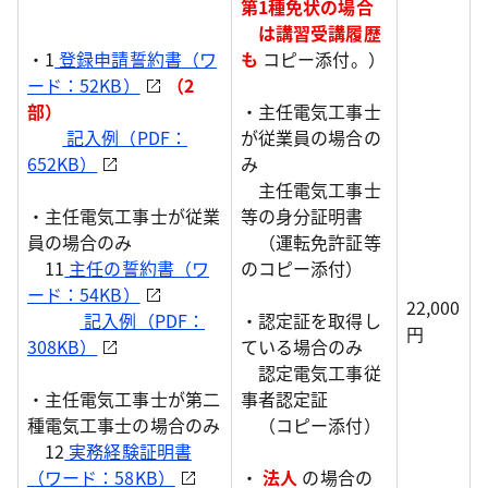
第1種免状の場合
は講習受講履歴
・1
登録申請誓約書（ワ
も
コピー添付。）
ード：52KB）
（2
部）
・主任電気工事士
記入例（PDF：
が従業員の場合の
652KB）
み
主任電気工事士
・主任電気工事士が従業
等の身分証明書
員の場合のみ
（運転免許証等
11
主任の誓約書（ワ
のコピー添付）
ード：54KB）
22,000
記入例（PDF：
・認定証を取得し
円
308KB）
ている場合のみ
認定電気工事従
・主任電気工事士が第二
事者認定証
種電気工事士の場合のみ
（コピー添付）
12
実務経験証明書
（ワード：58KB）
・
法人
の場合の