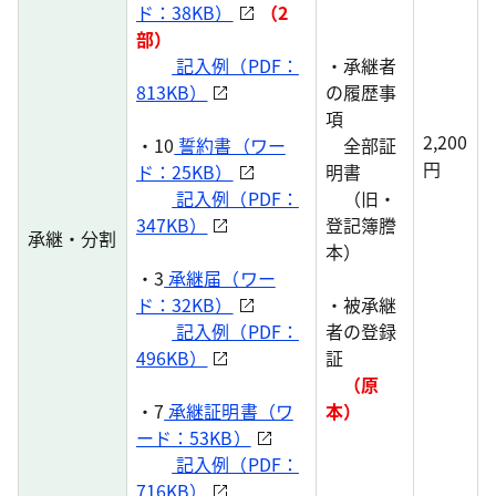
ド：38KB）
（2
部）
記入例（PDF：
・承継者
813KB）
の履歴事
項
2,200
・10
誓約書（ワー
全部証
円
ド：25KB）
明書
記入例（PDF：
（旧・
347KB）
登記簿謄
承継・分割
本）
・3
承継届（ワー
ド：32KB）
・被承継
記入例（PDF：
者の登録
496KB）
証
（原
・7
承継証明書（ワ
本）
ード：53KB）
記入例（PDF：
716KB）