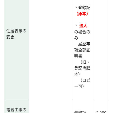
・登録証
（原本）
・
法人
住居表示の
の場合の
変更
み
履歴事
項全部証
明書
（旧・
登記簿謄
本）
（コピ
ー可）
電気工事の
登録証
2,200