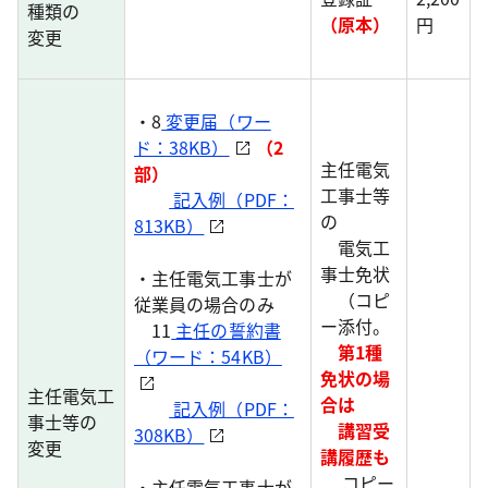
種類の
（原本）
円
変更
・8
変更届（ワー
ド：38KB）
（2
主任電気
部）
工事士等
記入例（PDF：
の
813KB）
電気工
事士免状
・主任電気工事士が
（コピ
従業員の場合のみ
ー添付。
11
主任の誓約書
第1種
（ワード：54KB）
免状の場
主任電気工
合は
記入例（PDF：
事士等の
講習受
308KB）
変更
講履歴も
コピー
・主任電気工事士が