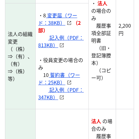
・
法人
の場合の
・8
変更届（ワー
み
ド：38KB）
（2
履歴事
2,200
部）
項全部証
円
法人の組織
記入例（PDF：
明書
変更
813KB）
（旧・
（（株）
登記簿謄
⇒（有）、
・役員変更の場合の
本）
（有）
み
（コピ
⇒（株）
10
誓約書（ワー
ー可）
等）
ド：25KB）
記入例（PDF：
347KB）
法人
の場
合のみ
履歴事