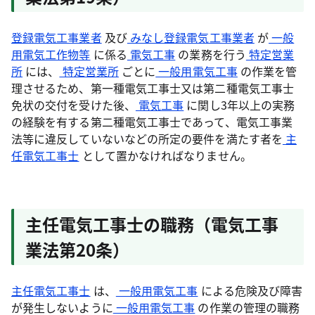
登録電気工事業者
及び
みなし登録電気工事業者
が
一般
用電気工作物等
に係る
電気工事
の業務を行う
特定営業
所
には、
特定営業所
ごとに
一般用電気工事
の作業を管
理させるため、第一種電気工事士又は第二種電気工事士
免状の交付を受けた後、
電気工事
に関し3年以上の実務
の経験を有する第二種電気工事士であって、電気工事業
法等に違反していないなどの所定の要件を満たす者を
主
任電気工事士
として置かなければなりません。
主任電気工事士の職務（電気工事
業法第20条）
主任電気工事士
は、
一般用電気工事
による危険及び障害
が発生しないように
一般用電気工事
の作業の管理の職務