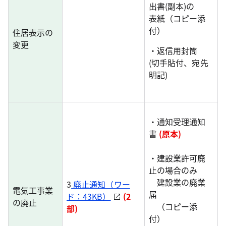
出書(副本)の
表紙（コピー添
付）
住居表示の
変更
・返信用封筒
(切手貼付、宛先
明記)
・通知受理通知
書
(原本)
・建設業許可廃
止の場合のみ
建設業の廃業
3
廃止通知（ワー
電気工事業
届
ド：43KB）
(2
の廃止
（コピー添
部)
付）