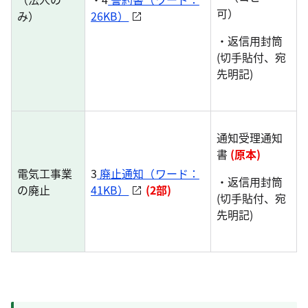
可）
み）
26KB）
・返信用封筒
(切手貼付、宛
先明記)
通知受理通知
書
(原本)
電気工事業
3
廃止通知（ワード：
・返信用封筒
の廃止
41KB）
(2部)
(切手貼付、宛
先明記)