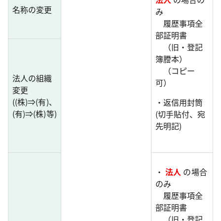
名称の変更
み
履歴事項全
部証明書
（旧・登記
簿謄本）
（コピー
法人の組織
可）
変更
((株)⇒(有)、
・返信用封筒
(有)⇒(株)等)
(切手貼付、宛
先明記)
・
法人
の場合
のみ
履歴事項全
部証明書
（旧・登記