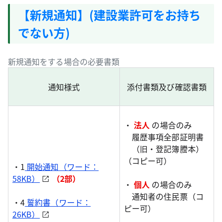
【新規通知】(建設業許可をお持ち
でない方)
新規通知をする場合の必要書類
通知様式
添付書類及び確認書類
・
法人
の場合のみ
履歴事項全部証明書
（旧・登記簿謄本）
（コピー可）
・1
開始通知（ワード：
58KB）
（2部）
・
個人
の場合のみ
通知者の住民票（コ
・4
誓約書（ワード：
ピー可）
26KB）