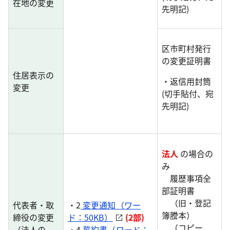
在地の変更
先明記)
区市町村発行
の変更証明書
住居表示の
・返信用封筒
変更
(切手貼付、宛
先明記)
法人
の場合の
み
履歴事項全
部証明書
（旧・登記
代表者・取
・2
変更通知（ワー
簿謄本）
締役の変更
ド：50KB）
(2部)
（コピー
（法人の
・4
誓約書（ワード：