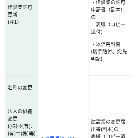
・建設業の許可
建設業許可
申請書（副本）
更新
の
(注1）
表紙（コピー
添付）
・返信用封筒
(切手貼付、宛先
明記)
名称の変更
法人の組織
変更
建設業の変更届
((株)⇒(有)、
出書(副本)の
(有)⇒(株)等)
表紙（コピー添