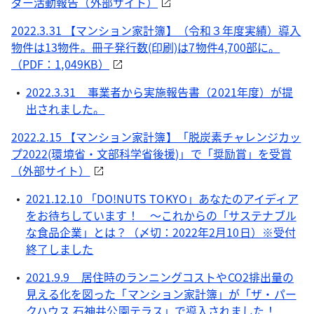
ダー活動報告（外部サイト）
2022.3.31 【マンション家計簿】（令和３年度実績）導入
物件は13物件。冊子発行数(印刷)は7物件4,700部に。
（PDF：1,049KB）
2022.3.31 事業者から実施報告書（2021年度）が提
出されました。
2022.2.15 【マンション家計簿】「脱炭素チャレンジカッ
プ2022(環境省・文部科学省後援)」で「奨励賞」を受賞
（外部サイト）
2021.12.10 「DO!NUTS TOKYO」あなたのアイディア
をお待ちしています！ ～これからの「サステナブル
な食品企業」とは？（〆切：2022年2月10日）※受付
終了しました
2021.9.9 居住時のランニングコストやCO2排出量の
見える化を図った「マンション家計簿」が「ザ・パー
クハウス 石神井公園テラス」で導入されました！