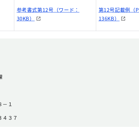
参考書式第12号（ワード：
第12号記載例（P
30KB）
136KB）
課
８－１
３４３７