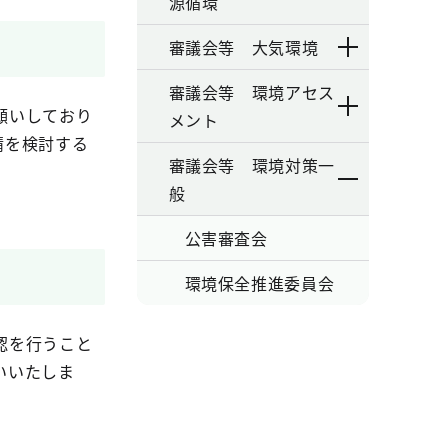
源循環
審議会等 大気環境
審議会等 環境アセス
願いしており
メント
請を検討する
審議会等 環境対策一
般
公害審査会
環境保全推進委員会
認を行うこと
いいたしま