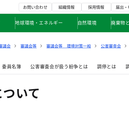
お問い合わせ
組織情報
採用情報
届出・
て
地球環境・エネルギー
自然環境
廃棄物
審議会
審議会等
審議会等 環境対策一般
公害審査会
委員名簿
公害審査会が扱う紛争とは
調停とは
について