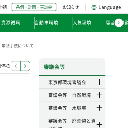
Language
申請
条例・計画・審議会
お知らせ
と資源循環
自動車環境
大気環境
騒音・振
申請手続について
調停の進行
調停手続きの流れ
あっせん、調停、仲裁
審議会等
東京都環境審議会
審議会等 自然環境
審議会等 水環境
審議会等 廃棄物と資