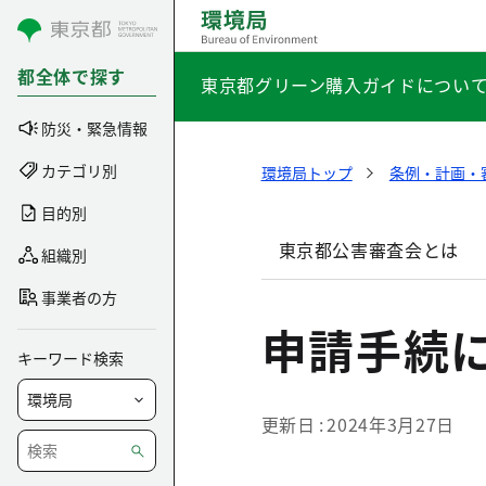
コンテンツにスキップ
都全体で探す
東京都グリーン購入ガイドについ
防災・緊急情報
カテゴリ別
環境局トップ
条例・計画・
目的別
東京都公害審査会とは
組織別
事業者の方
申請手続
キーワード検索
更新日
2024年3月27日