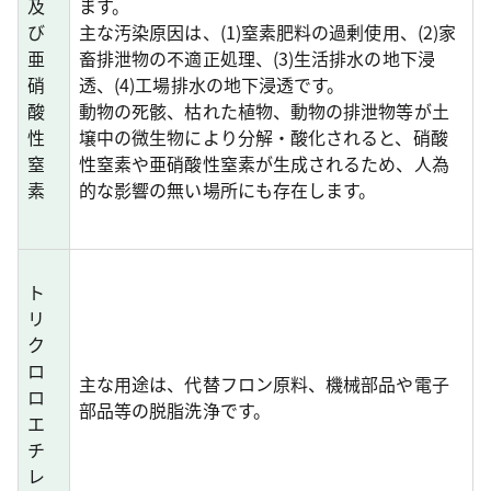
及
ます。
び
主な汚染原因は、(1)窒素肥料の過剰使用、(2)家
亜
畜排泄物の不適正処理、(3)生活排水の地下浸
硝
透、(4)工場排水の地下浸透です。
酸
動物の死骸、枯れた植物、動物の排泄物等が土
性
壌中の微生物により分解・酸化されると、硝酸
窒
性窒素や亜硝酸性窒素が生成されるため、人為
素
的な影響の無い場所にも存在します。
ト
リ
ク
ロ
主な用途は、代替フロン原料、機械部品や電子
ロ
部品等の脱脂洗浄です。
エ
チ
レ