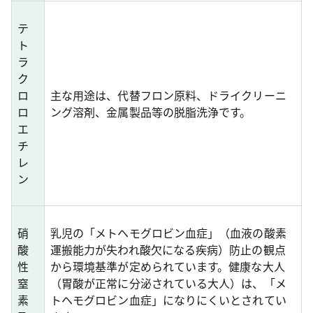
テ
ト
ラ
ク
ロ
主な用途は、代替フロン原料、ドライクリーニ
ロ
ング溶剤、金属製品等の脱脂洗浄です。
エ
チ
レ
ン
硝
乳児の「メトヘモグロビン血症」（血液の酸素
酸
運搬能力が失われ酸欠になる疾病）防止の観点
性
から環境基準が定められています。健康な大人
窒
（胃酸が正常に分泌されている大人）は、「メ
素
トヘモグロビン血症」になりにくいとされてい