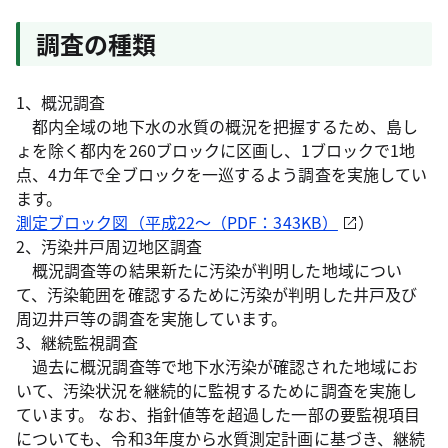
調査の種類
1、概況調査
都内全域の地下水の水質の概況を把握するため、島し
ょを除く都内を260ブロックに区画し、1ブロックで1地
点、4カ年で全ブロックを一巡するよう調査を実施してい
ます。
測定ブロック図（平成22～（PDF：343KB）
）
2、汚染井戸周辺地区調査
概況調査等の結果新たに汚染が判明した地域につい
て、汚染範囲を確認するために汚染が判明した井戸及び
周辺井戸等の調査を実施しています。
3、継続監視調査
過去に概況調査等で地下水汚染が確認された地域にお
いて、汚染状況を継続的に監視するために調査を実施し
ています。 なお、指針値等を超過した一部の要監視項目
についても、令和3年度から水質測定計画に基づき、継続