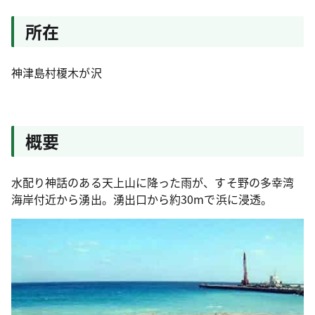
所在
神津島村榎木が沢
概要
水配り神話のある天上山に降った雨が、すそ野の多幸湾
海岸付近から湧出。湧出口から約30mで浜に浸透。