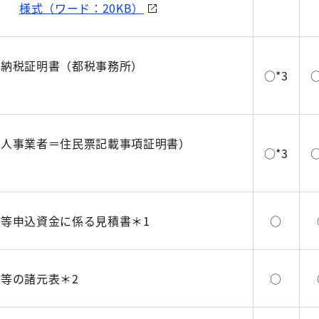
様式（ワード：20KB）
の納税証明書（都税事務所）
○*3
○
個人事業者＝住民票記載事項証明書）
○*3
○
等申込資金に係る見積書＊1
○
等の諸元表＊2
○