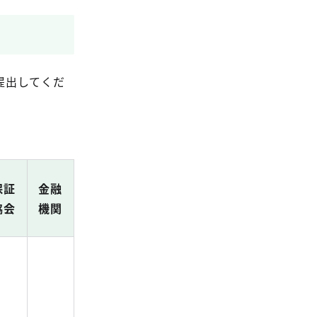
に提出してくだ
保証
金融
協会
機関