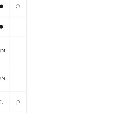
●
○
●
*4
*4
○
○