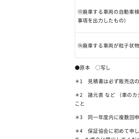
⑬廃車する車両の自動車検
事項を出力したもの）
⑭廃車する車両が粒子状
●原本 ○写し
＊1 見積書は必ず販売店
＊2 諸元表 など （車の
こと
＊3 同一年度内に複数回
＊4 保証協会に初めて申