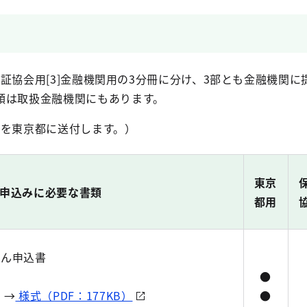
]保証協会用[3]金融機関用の3分冊に分け、3部とも金融機関
類は取扱金融機関にもあります。
2]を東京都に送付します。）
東京
申込みに必要な書類
都用
せん申込書
●
 →
様式（PDF：177KB）
●