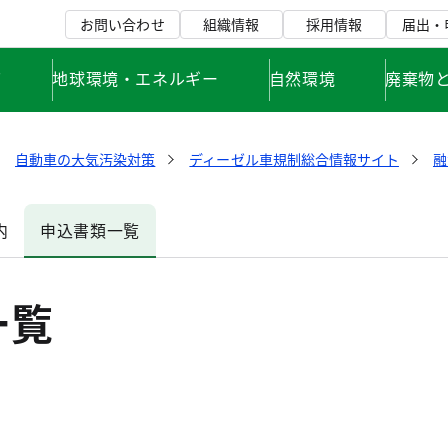
お問い合わせ
組織情報
採用情報
届出・
て
地球環境・エネルギー
自然環境
廃棄物
自動車の大気汚染対策
ディーゼル車規制総合情報サイト
融
内
申込書類一覧
一覧