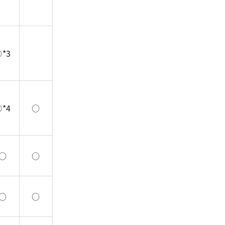
*3
*4
○
○
○
○
○