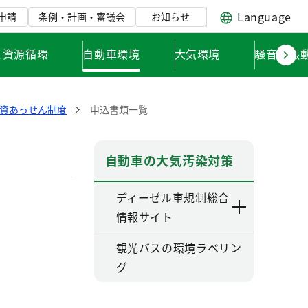
Language
申請
条例・計画・審議会
お知らせ
と資源循環
自動車環境
大気環境
騒音・振
資あっせん制度
申込書類一覧
自動車の大気汚染対策
ディーゼル車規制総合
情報サイト
観光バスの環境ラベリン
グ