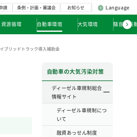
Language
申請
条例・計画・審議会
お知らせ
と資源循環
自動車環境
大気環境
騒音・振
イブリッドトラック導入補助金
自動車の大気汚染対策
ディーゼル車規制総合
情報サイト
ディーゼル車規制につ
いて
融資あっせん制度