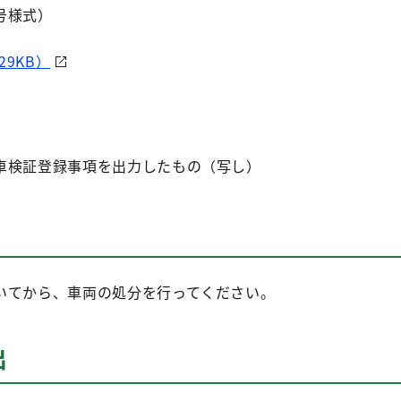
号様式）
9KB）
車検証登録事項を出力したもの（写し）
いてから、車両の処分を行ってください。
出