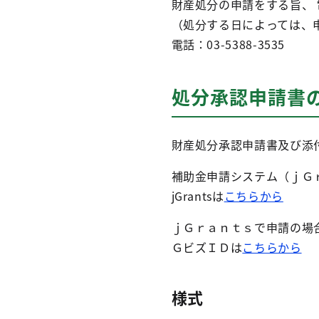
財産処分の申請をする旨、
（処分する日によっては、
電話：03-5388-3535
処分承認申請書
財産処分承認申請書及び添
補助金申請システム（ｊＧ
jGrantsは
こちらから
ｊＧｒａｎｔｓで申請の場
ＧビズＩＤは
こちらから
様式