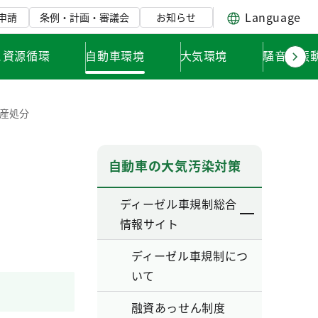
Language
申請
条例・計画・審議会
お知らせ
と資源循環
自動車環境
大気環境
騒音・振
産処分
自動車の大気汚染対策
ディーゼル車規制総合
情報サイト
ディーゼル車規制につ
いて
融資あっせん制度