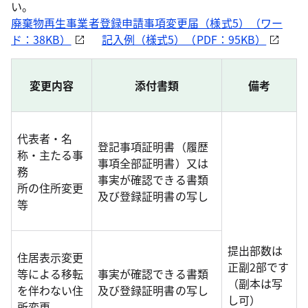
い。
廃棄物再生事業者登録申請事項変更届（様式5）（ワー
ド：38KB）
記入例（様式5）（PDF：95KB）
変更内容
添付書類
備考
代表者・名
登記事項証明書（履歴
称・主たる事
事項全部証明書）又は
務
事実が確認できる書類
所の住所変更
及び登録証明書の写し
等
提出部数は
住居表示変更
正副2部です
等による移転
事実が確認できる書類
（副本は写
を伴わない住
及び登録証明書の写し
し可）
所変更