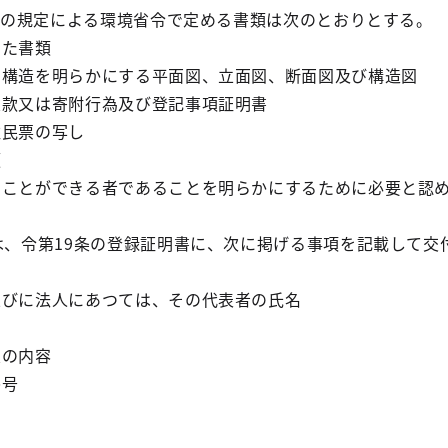
2項の規定による環境省令で定める書類は次のとおりとする。
した書類
の構造を明らかにする平面図、立面図、断面図及び構造図
定款又は寄附行為及び登記事項証明書
住民票の写し
類
うことができる者であることを明らかにするために必要と認
は、令第19条の登録証明書に、次に掲げる事項を記載して交
並びに法人にあつては、その代表者の氏名
業の内容
番号