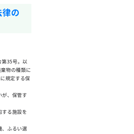
法律の
令第35号。以
廃棄物の種類に
号に規定する保
いが、保管す
包する施設を
機、ふるい選