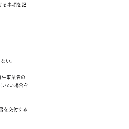
げる事項を記
らない。
再生事業者の
合しない場合を
書を交付する