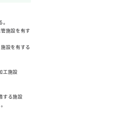
る。
保管施設を有す
る施設を有する
加工施設
適する施設
と。