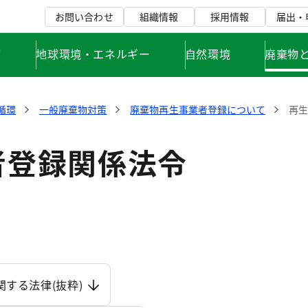
お問い合わせ
組織情報
採用情報
届出・
て
地球環境・エネルギー
自然環境
廃棄物
循環
一般廃棄物対策
廃棄物再生事業者登録について
再
者登録関係法令
する法律(抜粋)