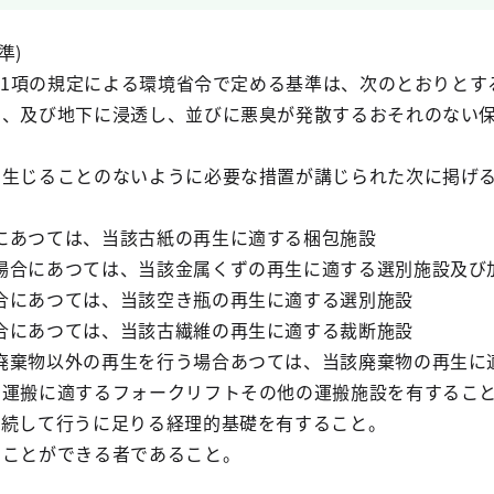
準)
2第1項の規定による環境省令で定める基準は、次のとおりとす
し、及び地下に浸透し、並びに悪臭が発散するおそれのない
を生じることのないように必要な措置が講じられた次に掲げ
にあつては、当該古紙の再生に適する梱包施設
場合にあつては、当該金属くずの再生に適する選別施設及び
合にあつては、当該空き瓶の再生に適する選別施設
合にあつては、当該古繊維の再生に適する裁断施設
廃棄物以外の再生を行う場合あつては、当該廃棄物の再生に
の運搬に適するフォークリフトその他の運搬施設を有するこ
継続して行うに足りる経理的基礎を有すること。
うことができる者であること。