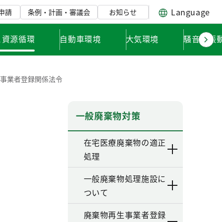
Language
申請
条例・計画・審議会
お知らせ
と資源循環
自動車環境
大気環境
騒音・振
生事業者登録関係法令
一般廃棄物対策
在宅医療廃棄物の適正
処理
一般廃棄物処理施設に
ついて
廃棄物再生事業者登録