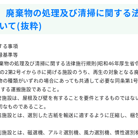
号 廃棄物の処理及び清掃に関する
いて(抜粋)
する事項
録基準等
廃棄物の処理及び清掃に関する法律施行規則(昭和46年厚生省
条の2第2号イからホに掲げる施設のうち、再生の対象となる
物の種類がいずれの場合にあっても共通して必要な同条第1
定する運搬施設であること。
保管施設は、屋根及び壁を有することを要件とするものではな
切なものであること。
梱包施設とは、選別した古紙を輸送に適するように圧縮し、梱
選別施設とは、磁選機、アルミ選別機、風力選別機、慣性選別